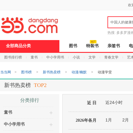
新
欢
窗
口
打
中国人的健康
开
无
障
热搜:
多多罗漫
碍
说
全部商品分类
图书
特装书
亲签书
电
明
页
图书排行榜
童书
中小学用书
小说
文学
青春文学
艺
面,
按
Ctrl
当当网
>
图书榜
>
新书热卖榜
>
动漫/幽默
>
动漫学堂
加
波
浪
新书热卖榜
TOP2
键
打
开
分类排行
近24小时
导
近 日
盲
童书
模
式
1月
2月
2026年各月
中小学用书