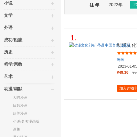
小说
2022年
2
往 年
文学
外语
1.
成功/励志
动漫文化
历史
冯硕
哲学/宗教
2023-01-0
¥49.30
¥5
艺术
加入购物
动漫/幽默
大陆漫画
日韩漫画
欧美漫画
小说/名著漫画版
画集