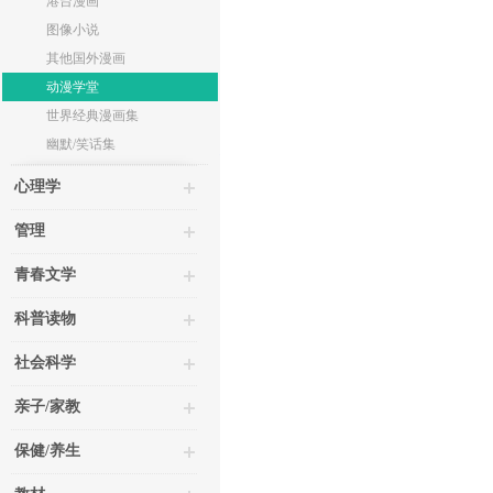
港台漫画
图像小说
其他国外漫画
动漫学堂
世界经典漫画集
幽默/笑话集
心理学
管理
青春文学
科普读物
社会科学
亲子/家教
保健/养生