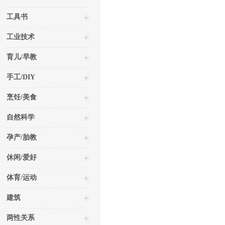
工具书
工业技术
育儿/早教
手工/DIY
烹饪/美食
自然科学
孕产/胎教
休闲/爱好
体育/运动
建筑
两性关系