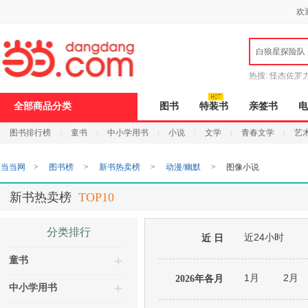
新
欢
窗
口
打
白狼星探险队
开
无
障
热搜:
怪杰佐罗
碍
说
全部商品分类
图书
特装书
亲签书
电
明
页
图书排行榜
童书
中小学用书
小说
文学
青春文学
艺
面,
按
Ctrl
当当网
>
图书榜
>
新书热卖榜
>
动漫/幽默
>
图像小说
加
波
浪
新书热卖榜
TOP10
键
打
开
分类排行
近24小时
导
近 日
盲
童书
模
式
1月
2月
2026年各月
中小学用书