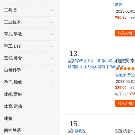
蔡峰
工具书
2023-01-0
¥80.80
¥9
工业技术
加入购物
育儿/早教
手工/DIY
13.
烹饪/美食
我的天才
迄今为止
自然科学
埃莱娜·费兰
2023-05-0
孕产/胎教
¥29.00
¥7
电子书：
¥5
休闲/爱好
加入购物
体育/运动
建筑
15.
两性关系
S跟我说