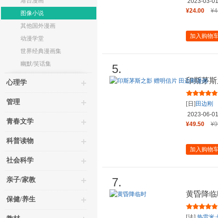
港台漫画
2023-03-0
¥24.00
¥4
图像小说
其他国外漫画
加入购物
动漫学堂
世界经典漫画集
幽默/笑话集
5.
印斯茅斯
心理学
管理
[日]
田边刚
2023-06-0
青春文学
¥49.50
¥9
科普读物
加入购物
社会科学
7.
亲子/家教
黄昏降临
保健/养生
[法]
热雷米