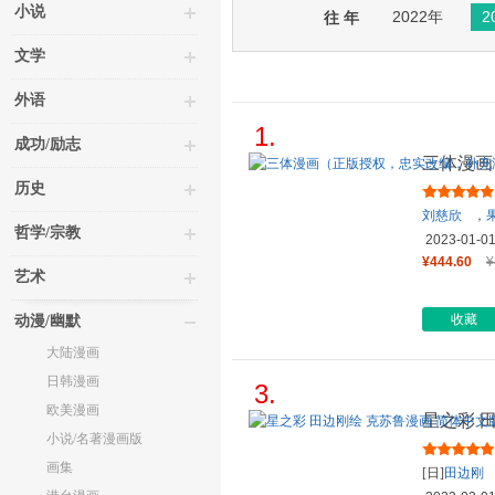
小说
2022年
2
往 年
文学
外语
1.
成功/励志
三体漫画
量细节）
历史
刘慈欣
，
哲学/宗教
2023-01-0
¥444.60
¥
艺术
收藏
动漫/幽默
大陆漫画
日韩漫画
3.
欧美漫画
星之彩 
小说/名著漫画版
画集
[日]
田边刚