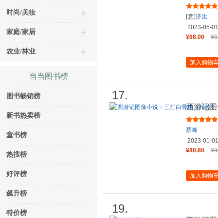
时尚/美妆
[意]
济比
2023-05-0
家庭/家居
¥68.00
¥6
农业/林业
加入购物
当当图书榜
17.
图书畅销榜
西游记图
新书热卖榜
蔡峰
童书榜
2023-01-0
¥80.80
¥9
热搜榜
好评榜
加入购物
飙升榜
19.
特价榜