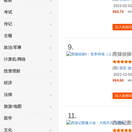
教材
2023-02-0
¥60.70
¥9
考试
传记
加入购物
古籍
9.
政治/军事
黑猫侦探
计算机/网络
[西]
胡安·迪
投资理财
2022-12-0
¥64.60
¥6
经济
法律
加入购物
旅游/地图
11.
医学
西游记图
文化