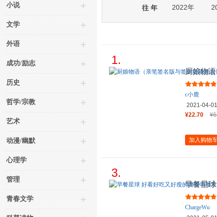
小说
2022年
2
往 年
文学
外语
1.
成功/励志
厨娘物语
送）
历史
c小鹿
哲学/宗教
2021-04-0
¥22.70
¥6
艺术
加入购物
动漫/幽默
心理学
3.
管理
早餐星球
青春文学
ChargeWu