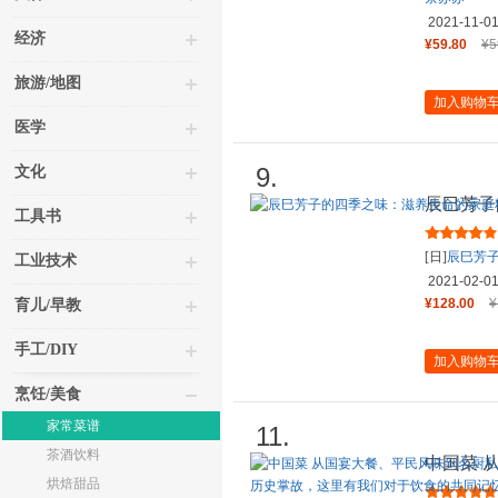
2021-11-0
经济
¥59.80
¥5
旅游/地图
加入购物
医学
9.
文化
辰巳芳子
工具书
理
[日]
辰巳芳
工业技术
2021-02-0
¥128.00
¥
育儿/早教
手工/DIY
加入购物
烹饪/美食
家常菜谱
11.
茶酒饮料
中国菜 
烘焙甜品
飨，从各