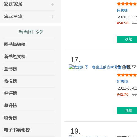
家庭/家居
任频捷
农业/林业
2020-09-1
¥58.50
¥7
当当图书榜
收藏
图书畅销榜
新书热卖榜
17.
食愈四季
童书榜
热搜榜
郑雪梅
2021-06-0
好评榜
¥41.70
¥5
飙升榜
收藏
特价榜
19.
电子书畅销榜