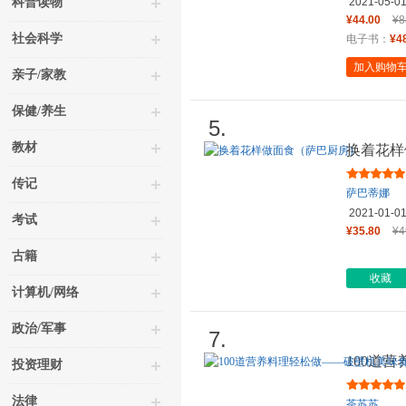
科普读物
2021-05-0
¥44.00
¥8
社会科学
电子书：
¥4
加入购物
亲子/家教
保健/养生
5.
教材
换着花样
传记
萨巴蒂娜
2021-01-0
考试
¥35.80
¥4
古籍
收藏
计算机/网络
政治/军事
7.
100道
投资理财
法律
茶苏苏