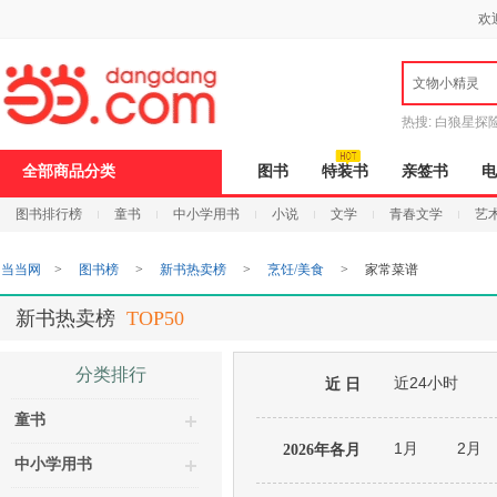
新
欢
窗
口
打
文物小精灵
开
无
障
热搜:
白狼星探
碍
说
全部商品分类
图书
特装书
亲签书
电
明
页
图书排行榜
童书
中小学用书
小说
文学
青春文学
艺
面,
按
Ctrl
当当网
>
图书榜
>
新书热卖榜
>
烹饪/美食
>
家常菜谱
加
波
浪
新书热卖榜
TOP50
键
打
开
分类排行
近24小时
导
近 日
盲
童书
模
式
1月
2月
2026年各月
中小学用书