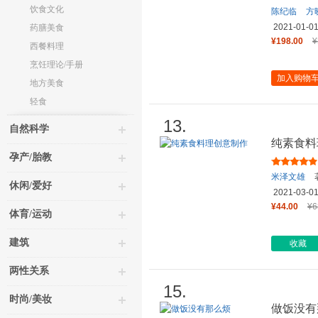
饮食文化
陈纪临
方
2021-01-0
药膳美食
¥198.00
¥
西餐料理
烹饪理论/手册
加入购物
地方美食
轻食
13.
自然科学
纯素食料
孕产/胎教
米泽文雄
休闲/爱好
2021-03-0
¥44.00
¥6
体育/运动
建筑
收藏
两性关系
15.
时尚/美妆
做饭没有