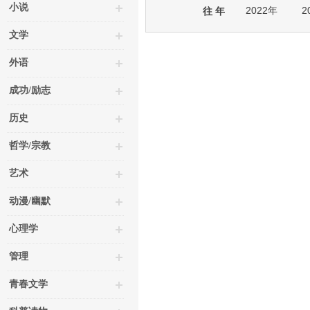
小说
2022年
2
往 年
文学
外语
成功/励志
历史
哲学/宗教
艺术
动漫/幽默
心理学
管理
青春文学