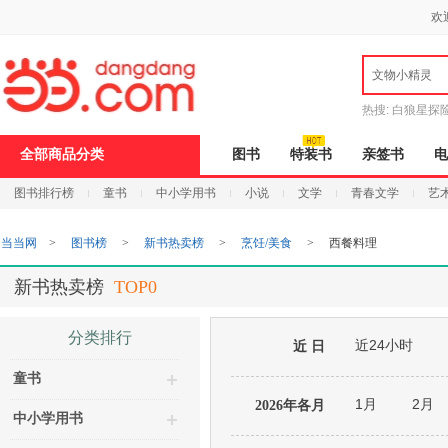
新
欢
窗
口
打
文物小精灵
开
无
障
热搜:
白狼星探
碍
说
全部商品分类
图书
特装书
亲签书
电
明
页
图书排行榜
童书
中小学用书
小说
文学
青春文学
艺
面,
按
Ctrl
当当网
>
图书榜
>
新书热卖榜
>
烹饪/美食
>
西餐料理
加
波
浪
新书热卖榜
TOP0
键
打
开
分类排行
近24小时
导
近 日
盲
童书
模
式
1月
2月
2026年各月
中小学用书