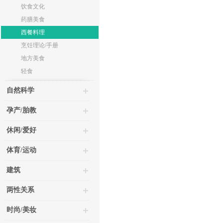
饮食文化
药膳美食
西餐料理
烹饪理论/手册
地方美食
轻食
自然科学
孕产/胎教
休闲/爱好
体育/运动
建筑
两性关系
时尚/美妆