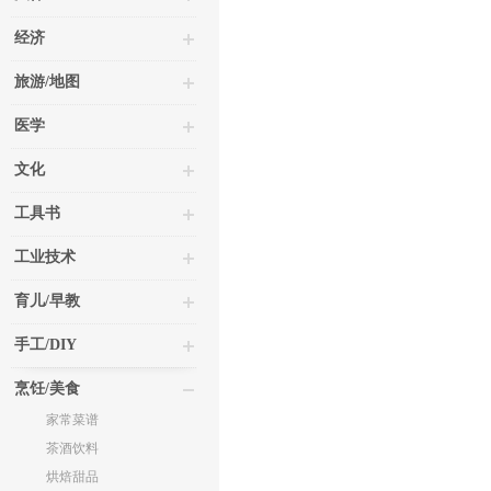
经济
旅游/地图
医学
文化
工具书
工业技术
育儿/早教
手工/DIY
烹饪/美食
家常菜谱
茶酒饮料
烘焙甜品