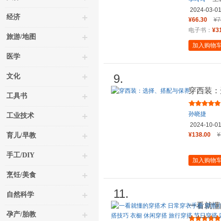
2024-03-0
经济
¥66.30
¥7
电子书：
¥3
旅游/地图
加入购物
医学
9.
文化
穿西装：
工具书
孙晓捷
工业技术
2024-10-0
¥138.00
¥
育儿/早教
手工/DIY
加入购物
烹饪/美食
11.
自然科学
一看就懂
孕产/胎教
秒变时尚