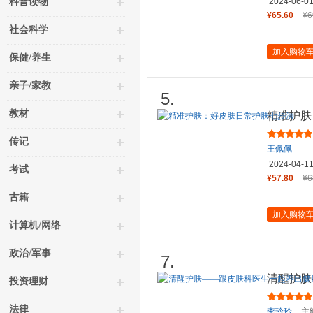
科普读物
2024-06-0
¥65.60
¥6
社会科学
加入购物
保健/养生
亲子/家教
5.
教材
精准护肤
传记
王佩佩
2024-04-1
考试
¥57.80
¥6
古籍
加入购物
计算机/网络
政治/军事
7.
清醒护肤
投资理财
光泽肌
法律
李玲玲
主