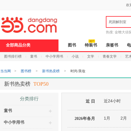
新
欢
窗
口
打
死因解剖室
开
无
障
热搜:
金蟾大侦
碍
说
9.9元包邮
说
全部商品分类
图书
特装书
亲签书
电
明
页
图书排行榜
童书
中小学用书
小说
文学
青春文学
艺
面,
按
Ctrl
当当网
>
图书榜
>
新书热卖榜
>
时尚/美妆
加
波
浪
新书热卖榜
TOP50
键
打
开
分类排行
近24小时
导
近 日
盲
童书
模
式
1月
2月
2026年各月
中小学用书