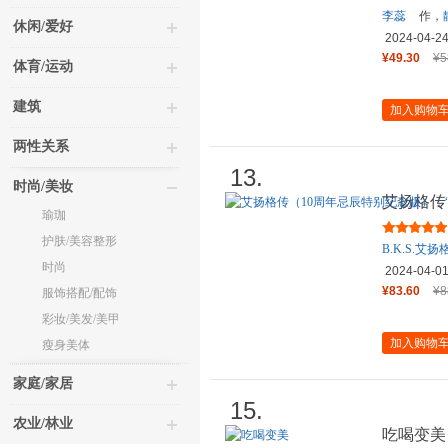
李蕊
作，
休闲/爱好
2024-04-2
¥49.30
¥5
体育/运动
建筑
加入购物
两性关系
13.
时尚/美妆
艾扬格传
瑜珈
代瑜伽之
护肤/美容整形
B.K.S.艾扬
时尚
2024-04-0
¥83.60
¥8
服饰搭配/配饰
彩妆/美发/美甲
加入购物
瘦身美体
家庭/家居
15.
农业/林业
吃喝变美