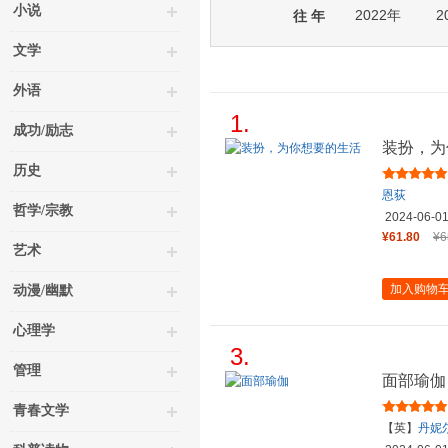
小说
2022年
2
往 年
文学
外语
1.
成功/励志
装扮，为
历史
恩荻
哲学/宗教
2024-06-0
¥61.80
¥6
艺术
加入购物
动漫/幽默
心理学
3.
管理
面部瑜伽
青春文学
【英】
丹妮