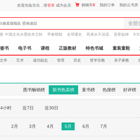
购物车
0
我的订单
我的云书房
欢迎光临当当，请
登录
成为会员
全部
白狼星探险队 壁画迷踪
全部分
搜:
中国文化水墨绘本立秋
早春晴朗
全球通史
死者从不说谎
吾辈如神
9.
尾品汇
图书
签书
电子书
课程
正版教材
特色书城
童装童鞋
电子书
文学
艺术
成功励志
管理
历史
哲学宗教
亲子家教
音像
影视
时尚美
母婴用
图书畅销榜
新书热卖榜
童书榜
热搜榜
好评榜
玩具
孕婴服
24小时
近7日
近30日
童装童
家居日
家具装
月
2月
3月
4月
5月
6月
7月
服装
鞋