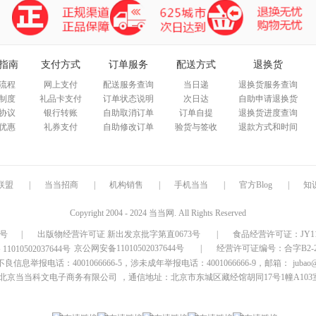
指南
支付方式
订单服务
配送方式
退换货
流程
网上支付
配送服务查询
当日递
退换货服务查询
制度
礼品卡支付
订单状态说明
次日达
自助申请退换货
协议
银行转账
自助取消订单
订单自提
退换货进度查询
优惠
礼券支付
自助修改订单
验货与签收
退款方式和时间
联盟
|
当当招商
|
机构销售
|
手机当当
|
官方Blog
|
知
Copyright 2004 - 2024 当当网. All Rights Reserved
9号
|
出版物经营许可证 新出发京批字第直0673号
|
食品经营许可证：JY1110
京公网安备11010502037644号
|
经营许可证编号：合字B2-20
信息举报电话：4001066666-5，涉未成年举报电话：4001066666-9，邮箱：
jubao
北京当当科文电子商务有限公司
，通信地址：北京市东城区藏经馆胡同17号1幢A103