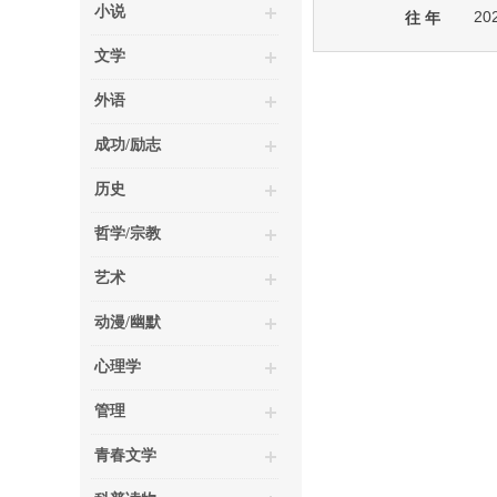
小说
20
往 年
文学
外语
成功/励志
历史
哲学/宗教
艺术
动漫/幽默
心理学
管理
青春文学