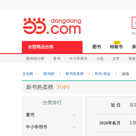
新
窗
口
打
开
无
障
热
碍
说
全部商品分类
图书
特装书
亲
明
页
图书排行榜
童书
中小学用书
小说
文学
青春
面,
按
Ctrl
当当网
>
图书榜
>
新书热卖榜
>
时尚/美妆
>
瑜珈
加
波
浪
新书热卖榜
TOP0
键
打
开
分类排行
近
导
近 日
盲
童书
模
式
1
2026年各月
中小学用书