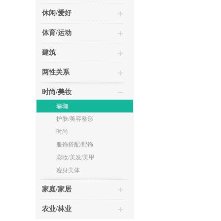
休闲/爱好
体育/运动
建筑
两性关系
时尚/美妆
瑜珈
护肤/美容整形
时尚
服饰搭配/配饰
彩妆/美发/美甲
瘦身美体
家庭/家居
农业/林业