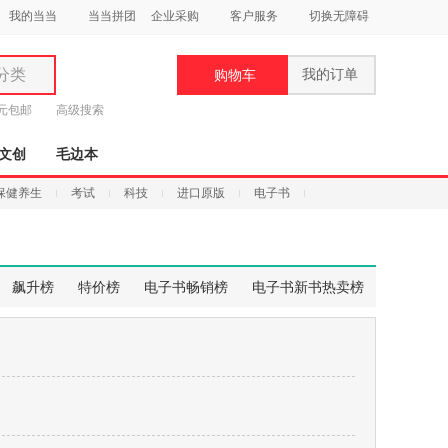
我的当当
当当拼团
企业采购
客户服务
切换无障碍
分类
我的订单
购物车
类
9元包邮
高级搜索
文创
毛边本
保健养生
考试
科技
进口原版
电子书
妆
品
飙升榜
特价榜
电子书畅销榜
电子书新书热卖榜
饰
鞋
用
饰