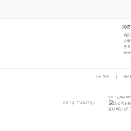
购物
购买
发票
服务
会员
公司简介
|
网站
京ICP证04118
京ICP备17043473号-1
|
互联网违法和不良