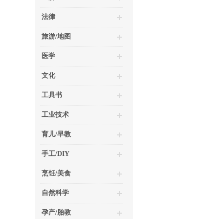
法律
旅游/地图
医学
文化
工具书
工业技术
育儿/早教
手工/DIY
烹饪/美食
自然科学
孕产/胎教