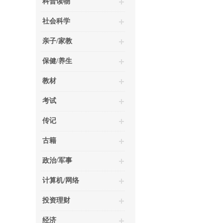
科普读物
社会科学
亲子/家教
保健/养生
教材
考试
传记
古籍
政治/军事
计算机/网络
投资理财
经济