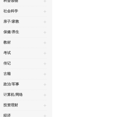
科普读物
社会科学
亲子/家教
保健/养生
教材
考试
传记
古籍
政治/军事
计算机/网络
投资理财
经济