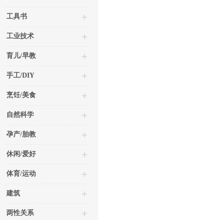
工具书
工业技术
育儿/早教
手工/DIY
烹饪/美食
自然科学
孕产/胎教
休闲/爱好
体育/运动
建筑
两性关系