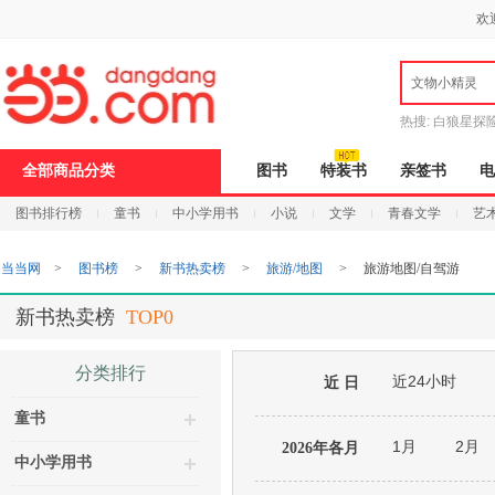
新
欢
窗
口
打
文物小精灵
开
无
障
热搜:
白狼星探
碍
说
全部商品分类
图书
特装书
亲签书
电
明
页
图书排行榜
童书
中小学用书
小说
文学
青春文学
艺
面,
按
Ctrl
当当网
>
图书榜
>
新书热卖榜
>
旅游/地图
>
旅游地图/自驾游
加
波
浪
新书热卖榜
TOP0
键
打
开
分类排行
近24小时
导
近 日
盲
童书
模
式
1月
2月
2026年各月
中小学用书