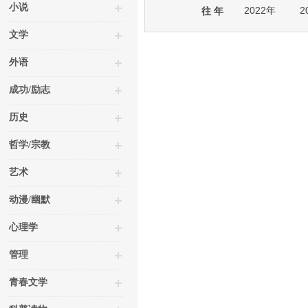
小说
2022年
2
往 年
文学
外语
成功/励志
历史
哲学/宗教
艺术
动漫/幽默
心理学
管理
青春文学