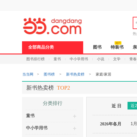
新
窗
口
打
开
无
障
热
碍
说
全部商品分类
图书
特装书
亲
明
页
图书排行榜
童书
中小学用书
小说
文学
青春
面,
按
Ctrl
当当网
>
图书榜
>
新书热卖榜
>
家庭/家居
加
波
浪
新书热卖榜
TOP2
键
打
开
分类排行
近
导
近 日
盲
童书
模
式
1
2026年各月
中小学用书