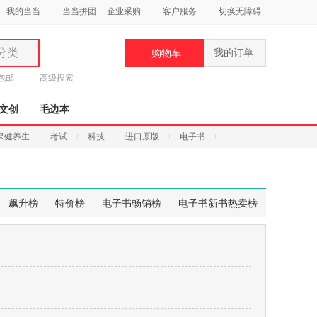
我的当当
当当拼团
企业采购
客户服务
切换无障碍
分类
我的订单
购物车
类
元包邮
高级搜索
文创
毛边本
保健养生
考试
科技
进口原版
电子书
妆
品
飙升榜
特价榜
电子书畅销榜
电子书新书热卖榜
饰
鞋
用
饰