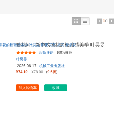
具
品
外
1
/1
品
讯
繁花间：新中式插花的松弛感美学 叶昊旻
音
插花 花艺 桌花 餐
...
37条评论
100%推荐
公
叶昊旻
2026-06-17
机械工业出版社
器
¥74.10
¥78.00
(
9.5折
)
加入购物车
收藏