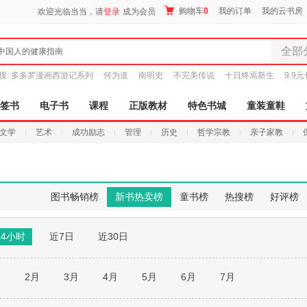
购物车
0
我的订单
我的云书房
欢迎光临当当，请
登录
成为会员
全部
中国人的健康指南
全部分
搜:
多多罗漫画西游记系列
何为道
南明史
不完美传说
十日终焉新生
9.9
尾品汇
图书
签书
电子书
课程
正版教材
特色书城
童装童鞋
电子书
文学
艺术
成功励志
管理
历史
哲学宗教
亲子家教
音像
影视
时尚美
母婴用
图书畅销榜
新书热卖榜
童书榜
热搜榜
好评榜
玩具
孕婴服
24小时
近7日
近30日
童装童
家居日
家具装
月
2月
3月
4月
5月
6月
7月
服装
鞋