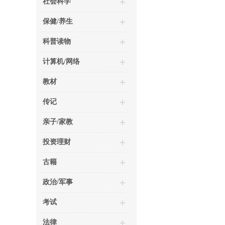
社会科学
保健/养生
科普读物
计算机/网络
教材
传记
亲子/家教
投资理财
古籍
政治/军事
考试
法律