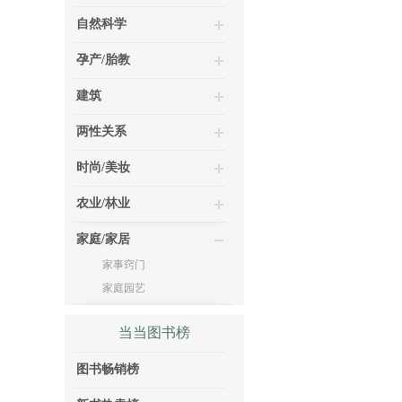
自然科学
孕产/胎教
建筑
两性关系
时尚/美妆
农业/林业
家庭/家居
家事窍门
家庭园艺
当当图书榜
图书畅销榜