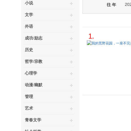
小说
20
往 年
文学
外语
1.
成功/励志
历史
哲学/宗教
心理学
动漫/幽默
管理
艺术
青春文学