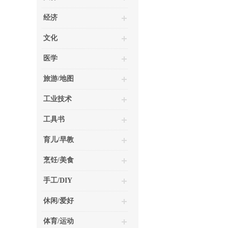
经济
文化
医学
旅游/地图
工业技术
工具书
育儿/早教
烹饪/美食
手工/DIY
休闲/爱好
体育/运动