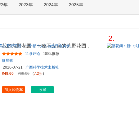
22年
2023年
2024年
2025年
箱包皮
手表饰
运动户
汽车用
食品
2.
手机通
我的荒野花园，一座不完美的荒野花园，
数码影
一个都市人的自然疗愈实录
...
11条评论
100%推荐
电脑办
颜展敏
大家电
2026-07-21
广西科学技术出版社
家用电
¥49.60
¥69.00
(
7.2折
)
加入购物车
收藏