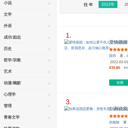
小说
2022年
2
往 年
文学
外语
1.
成功/励志
爱情基因
师陆琪写
历史
陆琪
著，
哲学/宗教
2022-02-0
¥35.80
¥4
艺术
收藏
动漫/幽默
心理学
3.
管理
别再说我
（当当专
青春文学
孙能能
著