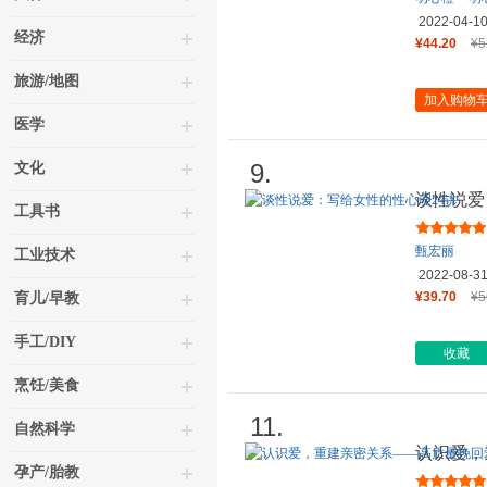
2022-04-1
经济
¥44.20
¥5
旅游/地图
加入购物
医学
9.
文化
谈性说爱
工具书
甄宏丽
工业技术
2022-08-3
¥39.70
¥5
育儿/早教
手工/DIY
收藏
烹饪/美食
11.
自然科学
认识爱，
孕产/胎教
情