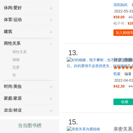
深刻如此
休闲/爱好
2022-05-3
¥59.00
¥5
体育/运动
电子书：
¥2
建筑
加入购物
两性关系
13.
两性关系
好的婚姻
婚姻
送读书会
恋爱
凯紫
编著
性
2022-04-0
时尚/美妆
¥42.30
¥4
家庭/家居
收藏
农业/林业
15.
当当图书榜
亲密关系