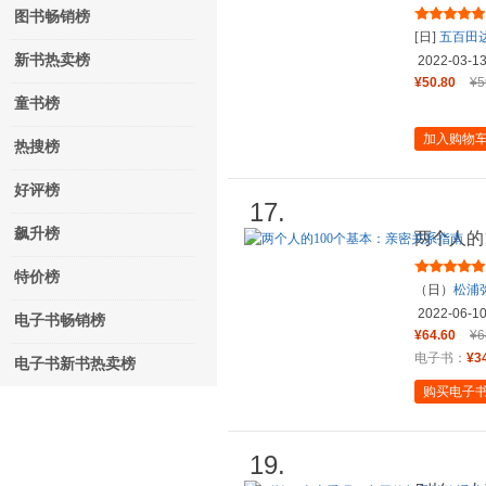
图书畅销榜
[日]
五百田
新书热卖榜
2022-03-1
¥50.80
¥5
童书榜
加入购物
热搜榜
好评榜
17.
飙升榜
两个人的
特价榜
（日）
松浦
2022-06-1
电子书畅销榜
¥64.60
¥6
电子书：
¥3
电子书新书热卖榜
购买电子
19.