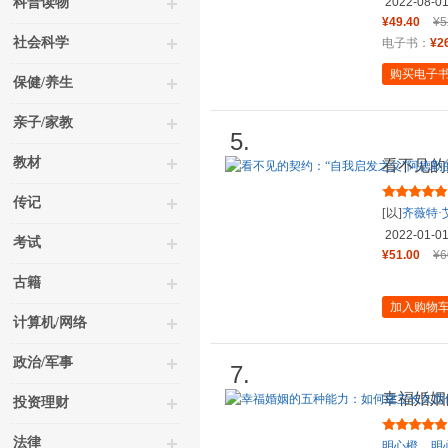
科普读物
2022-08-0
¥49.40
¥5
社会科学
电子书：
¥2
购买电子
保健/养生
亲子/家教
5.
教材
看不见的
婚姻课
传记
[以]
齐薇特·
2022-01-0
考试
¥51.00
¥6
古籍
加入购物
计算机/网络
政治/军事
7.
幸福婚姻
投资理财
康的亲密
法律
明心橙
明