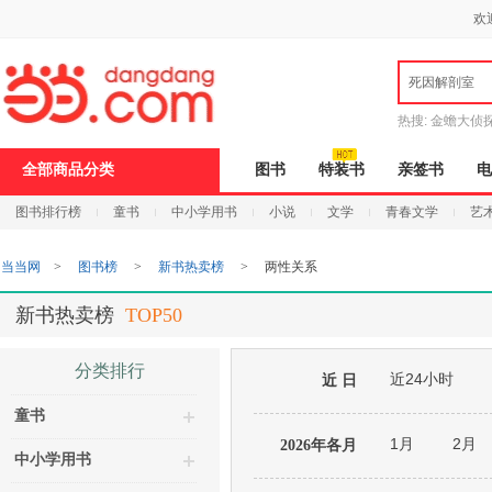
新
欢
窗
口
打
死因解剖室
开
无
障
热搜:
金蟾大侦
碍
说
9.9元包邮
说
全部商品分类
图书
特装书
亲签书
电
明
页
图书排行榜
童书
中小学用书
小说
文学
青春文学
艺
面,
按
Ctrl
当当网
>
图书榜
>
新书热卖榜
>
两性关系
加
波
浪
新书热卖榜
TOP50
键
打
开
分类排行
近24小时
导
近 日
盲
童书
模
式
1月
2月
2026年各月
中小学用书