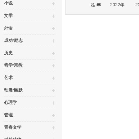
小说
2022年
2
往 年
文学
外语
成功/励志
历史
哲学/宗教
艺术
动漫/幽默
心理学
管理
青春文学