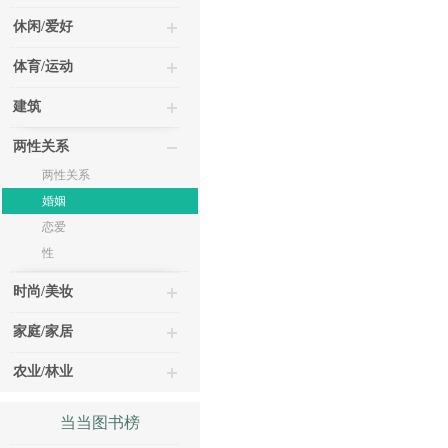
休闲/爱好
体育/运动
建筑
两性关系
两性关系
婚姻
恋爱
性
时尚/美妆
家庭/家居
农业/林业
当当图书榜