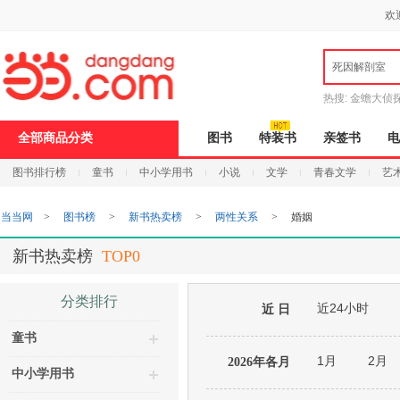
新
欢
窗
口
打
死因解剖室
开
无
障
热搜:
金蟾大侦
碍
说
9.9元包邮
说
全部商品分类
图书
特装书
亲签书
电
明
页
图书排行榜
童书
中小学用书
小说
文学
青春文学
艺
面,
按
Ctrl
当当网
>
图书榜
>
新书热卖榜
>
两性关系
>
婚姻
加
波
浪
新书热卖榜
TOP0
键
打
开
分类排行
近24小时
导
近 日
盲
童书
模
式
1月
2月
2026年各月
中小学用书