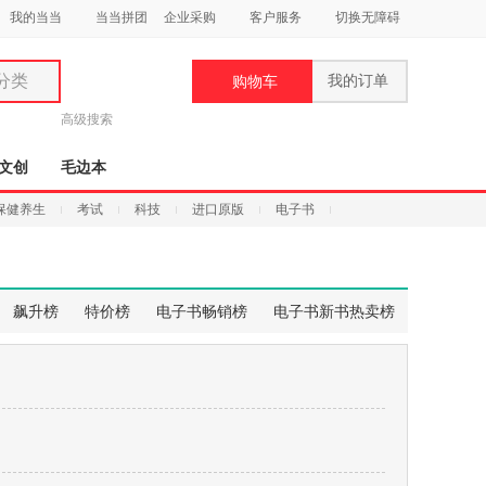
我的当当
当当拼团
企业采购
客户服务
切换无障碍
分类
我的订单
购物车
类
高级搜索
文创
毛边本
保健养生
考试
科技
进口原版
电子书
妆
品
飙升榜
特价榜
电子书畅销榜
电子书新书热卖榜
饰
鞋
用
饰