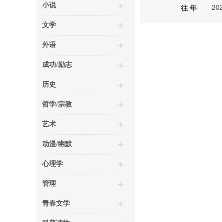
小说
20
往 年
文学
外语
成功/励志
历史
哲学/宗教
艺术
动漫/幽默
心理学
管理
青春文学