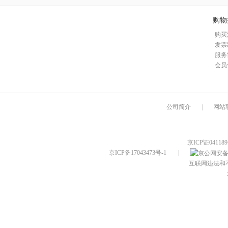
购物
购买
发票
服务
会员
公司简介
|
网站
京ICP证04118
京ICP备17043473号-1
|
互联网违法和不良