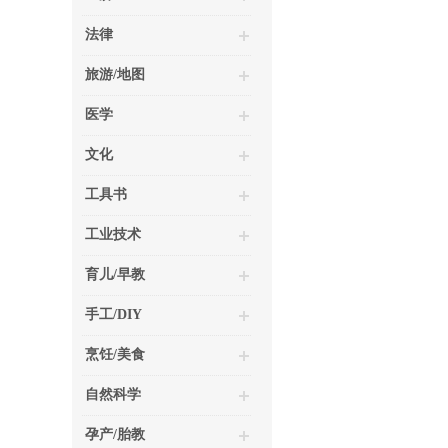
法律
旅游/地图
医学
文化
工具书
工业技术
育儿/早教
手工/DIY
烹饪/美食
自然科学
孕产/胎教