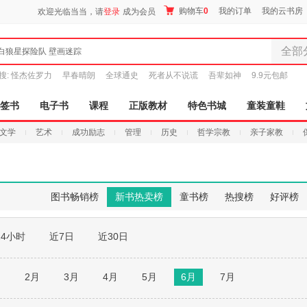
购物车
0
我的订单
我的云书房
欢迎光临当当，请
登录
成为会员
全部
白狼星探险队 壁画迷踪
全部分
搜:
怪杰佐罗力
早春晴朗
全球通史
死者从不说谎
吾辈如神
9.9元包邮
尾品汇
图书
签书
电子书
课程
正版教材
特色书城
童装童鞋
电子书
文学
艺术
成功励志
管理
历史
哲学宗教
亲子家教
音像
影视
时尚美
母婴用
图书畅销榜
新书热卖榜
童书榜
热搜榜
好评榜
玩具
孕婴服
24小时
近7日
近30日
童装童
家居日
家具装
月
2月
3月
4月
5月
6月
7月
服装
鞋