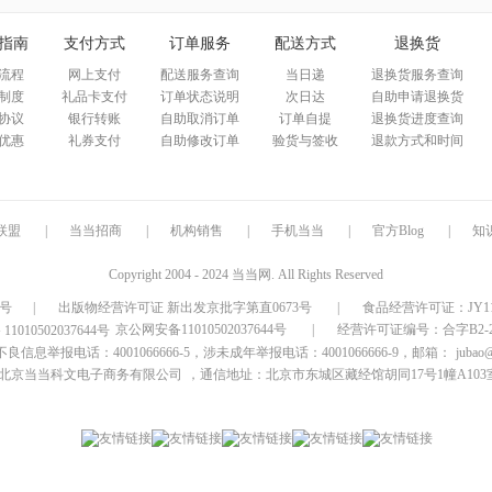
指南
支付方式
订单服务
配送方式
退换货
流程
网上支付
配送服务查询
当日递
退换货服务查询
制度
礼品卡支付
订单状态说明
次日达
自助申请退换货
协议
银行转账
自助取消订单
订单自提
退换货进度查询
优惠
礼券支付
自助修改订单
验货与签收
退款方式和时间
联盟
|
当当招商
|
机构销售
|
手机当当
|
官方Blog
|
知
Copyright 2004 - 2024 当当网. All Rights Reserved
9号
|
出版物经营许可证 新出发京批字第直0673号
|
食品经营许可证：JY1110
京公网安备11010502037644号
|
经营许可证编号：合字B2-20
信息举报电话：4001066666-5，涉未成年举报电话：4001066666-9，邮箱：
jubao
北京当当科文电子商务有限公司
，通信地址：北京市东城区藏经馆胡同17号1幢A103