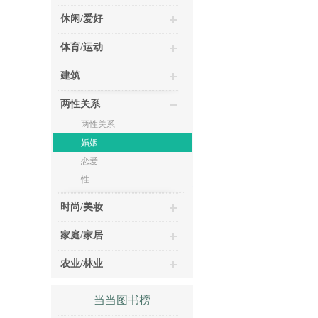
休闲/爱好
体育/运动
建筑
两性关系
两性关系
婚姻
恋爱
性
时尚/美妆
家庭/家居
农业/林业
当当图书榜