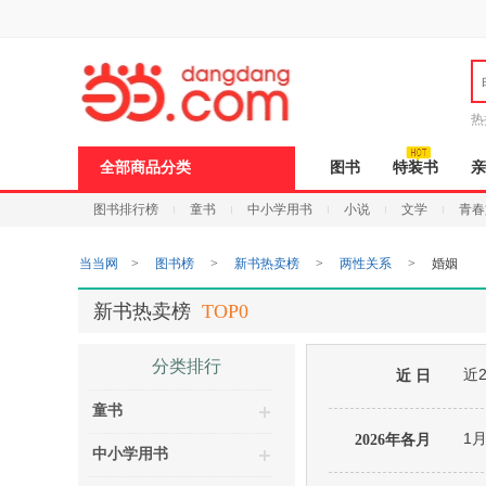
新
窗
口
打
开
无
障
热
碍
说
全部商品分类
图书
特装书
亲
明
页
图书排行榜
童书
中小学用书
小说
文学
青春
面,
按
Ctrl
当当网
>
图书榜
>
新书热卖榜
>
两性关系
>
婚姻
加
波
浪
新书热卖榜
TOP0
键
打
开
分类排行
近
导
近 日
盲
童书
模
式
1
2026年各月
中小学用书