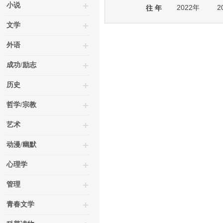
小说
2022年
2
往 年
文学
外语
成功/励志
历史
哲学/宗教
艺术
动漫/幽默
心理学
管理
青春文学