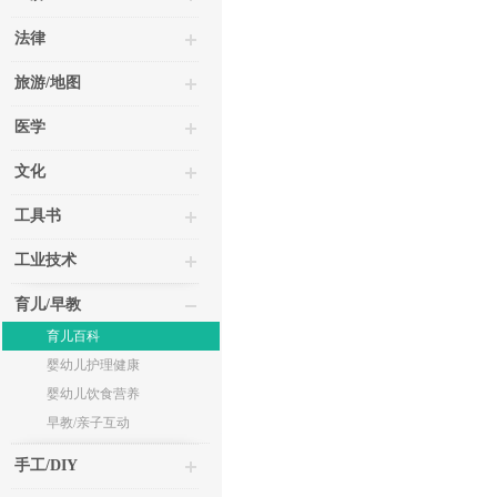
法律
旅游/地图
医学
文化
工具书
工业技术
育儿/早教
育儿百科
婴幼儿护理健康
婴幼儿饮食营养
早教/亲子互动
手工/DIY