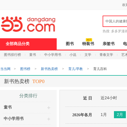
新
欢
窗
口
打
中国人的健康
开
无
障
热搜:
多多罗漫
碍
说
全部商品分类
图书
特装书
亲签书
电
明
页
图书排行榜
童书
中小学用书
小说
文学
青春文学
艺
面,
按
Ctrl
当当网
>
图书榜
>
新书热卖榜
>
育儿/早教
>
育儿百科
加
波
浪
新书热卖榜
TOP0
键
打
开
分类排行
近24小时
导
近 日
盲
童书
模
式
1月
2月
2026年各月
中小学用书