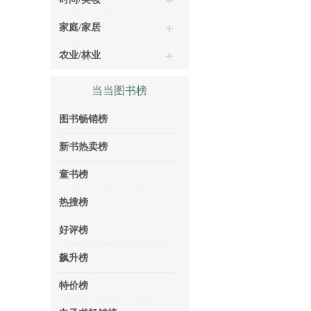
家庭/家居
农业/林业
当当图书榜
图书畅销榜
新书热卖榜
童书榜
热搜榜
好评榜
飙升榜
特价榜