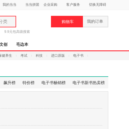
我的当当
当当拼团
企业采购
客户服务
切换无障碍
分类
我的订单
购物车
类
9.9元包
高级搜索
文创
毛边本
保健养生
考试
科技
进口原版
电子书
妆
品
飙升榜
特价榜
电子书畅销榜
电子书新书热卖榜
饰
鞋
用
饰