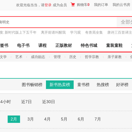
购物车
0
我的订单
我的云书房
欢迎光临当当，请
登录
成为会员
全部
南明史
全部分
搜:
新时代版上下五千年
离开前请叫醒我
学习观
有兽焉全集
唐诗三百首译注
尾品汇
图书
签书
电子书
课程
正版教材
特色书城
童装童鞋
电子书
文学
艺术
成功励志
管理
历史
哲学宗教
亲子家教
音像
影视
时尚美
母婴用
图书畅销榜
新书热卖榜
童书榜
热搜榜
好评榜
玩具
孕婴服
24小时
近7日
近30日
童装童
家居日
家具装
月
2月
3月
4月
5月
6月
7月
服装
鞋