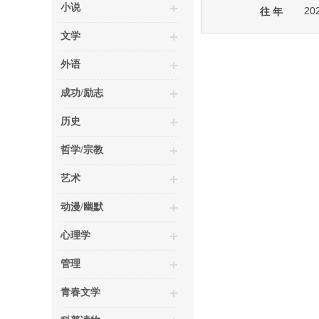
小说
20
往 年
文学
外语
成功/励志
历史
哲学/宗教
艺术
动漫/幽默
心理学
管理
青春文学