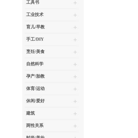
工具书
工业技术
育儿/早教
手工/DIY
烹饪/美食
自然科学
孕产/胎教
体育/运动
休闲/爱好
建筑
两性关系
时尚/美妆