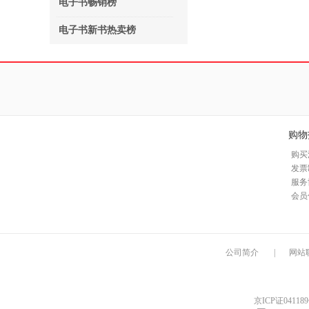
电子书畅销榜
电子书新书热卖榜
购物
购买
发票
服务
会员
公司简介
|
网站
京ICP证04118