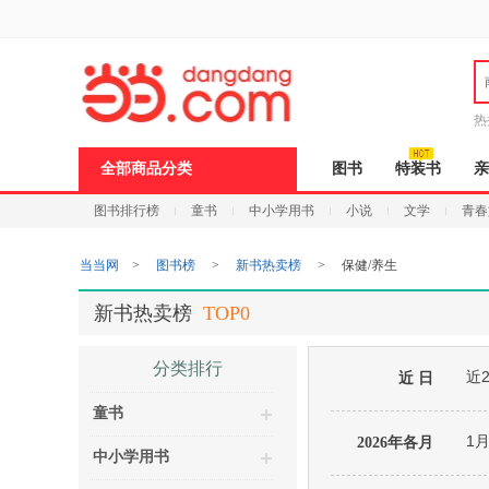
新
窗
口
打
开
无
障
热
碍
邮
说
全部商品分类
图书
特装书
亲
明
页
图书排行榜
童书
中小学用书
小说
文学
青春
面,
按
Ctrl
当当网
>
图书榜
>
新书热卖榜
>
保健/养生
加
波
浪
新书热卖榜
TOP0
键
打
开
分类排行
近
导
近 日
盲
童书
模
式
1
2026年各月
中小学用书