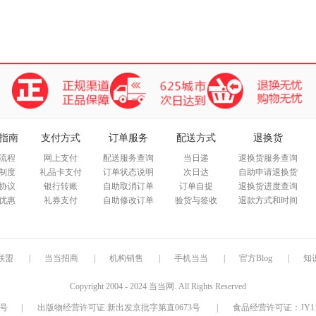
指南
支付方式
订单服务
配送方式
退换货
流程
网上支付
配送服务查询
当日递
退换货服务查询
制度
礼品卡支付
订单状态说明
次日达
自助申请退换货
协议
银行转账
自助取消订单
订单自提
退换货进度查询
优惠
礼券支付
自助修改订单
验货与签收
退款方式和时间
联盟
|
当当招商
|
机构销售
|
手机当当
|
官方Blog
|
知
Copyright 2004 - 2024 当当网. All Rights Reserved
9号
|
出版物经营许可证 新出发京批字第直0673号
|
食品经营许可证：JY1110