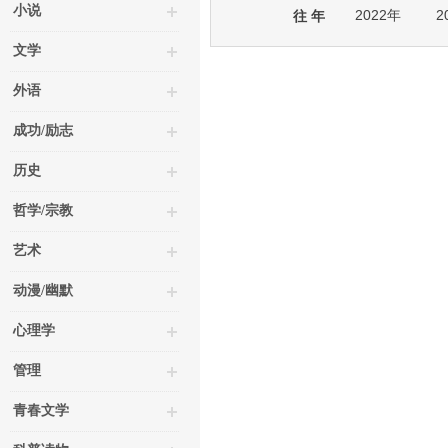
小说
2022年
2
往 年
文学
外语
成功/励志
历史
哲学/宗教
艺术
动漫/幽默
心理学
管理
青春文学