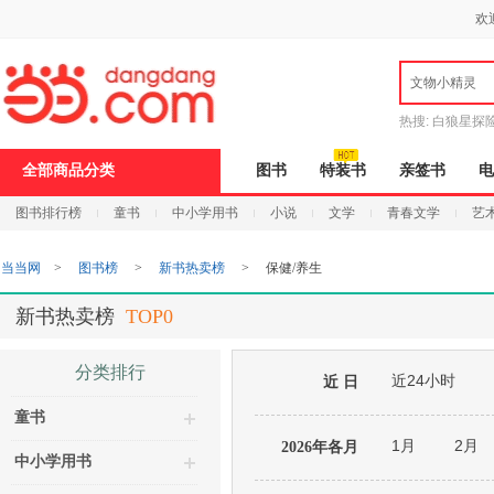
新
欢
窗
口
打
文物小精灵
开
无
障
热搜:
白狼星探
碍
说
全部商品分类
图书
特装书
亲签书
电
明
页
图书排行榜
童书
中小学用书
小说
文学
青春文学
艺
面,
按
Ctrl
当当网
>
图书榜
>
新书热卖榜
>
保健/养生
加
波
浪
新书热卖榜
TOP0
键
打
开
分类排行
近24小时
导
近 日
盲
童书
模
式
1月
2月
2026年各月
中小学用书