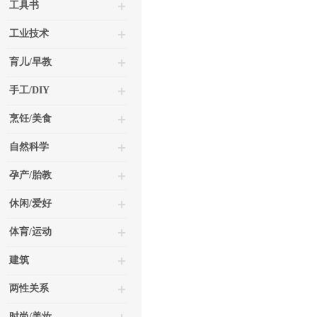
工具书
工业技术
育儿/早教
手工/DIY
烹饪/美食
自然科学
孕产/胎教
休闲/爱好
体育/运动
建筑
两性关系
时尚/美妆