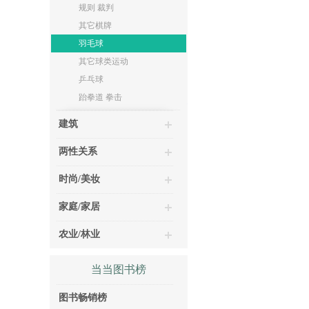
规则 裁判
其它棋牌
羽毛球
其它球类运动
乒乓球
跆拳道 拳击
建筑
两性关系
时尚/美妆
家庭/家居
农业/林业
当当图书榜
图书畅销榜