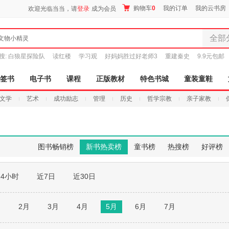
购物车
0
我的订单
我的云书房
欢迎光临当当，请
登录
成为会员
全部
文物小精灵
全部分
搜:
白狼星探险队
读红楼
学习观
好妈妈胜过好老师3
重建秦史
9.9元包邮
尾品汇
图书
签书
电子书
课程
正版教材
特色书城
童装童鞋
电子书
文学
艺术
成功励志
管理
历史
哲学宗教
亲子家教
音像
影视
时尚美
母婴用
图书畅销榜
新书热卖榜
童书榜
热搜榜
好评榜
玩具
孕婴服
24小时
近7日
近30日
童装童
家居日
家具装
月
2月
3月
4月
5月
6月
7月
服装
鞋