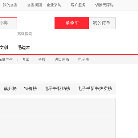
我的当当
当当拼团
企业采购
客户服务
切换无障碍
分类
我的订单
购物车
类
高级搜索
文创
毛边本
保健养生
考试
科技
进口原版
电子书
妆
品
飙升榜
特价榜
电子书畅销榜
电子书新书热卖榜
饰
鞋
用
饰