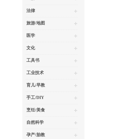
法律
旅游/地图
医学
文化
工具书
工业技术
育儿/早教
手工/DIY
烹饪/美食
自然科学
孕产/胎教