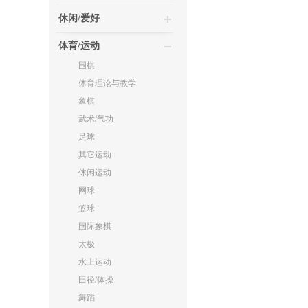
休闲/爱好
体育/运动
围棋
体育理论与教学
象棋
武术/气功
足球
其它运动
休闲运动
网球
篮球
国际象棋
太极
水上运动
田径/体操
舞蹈