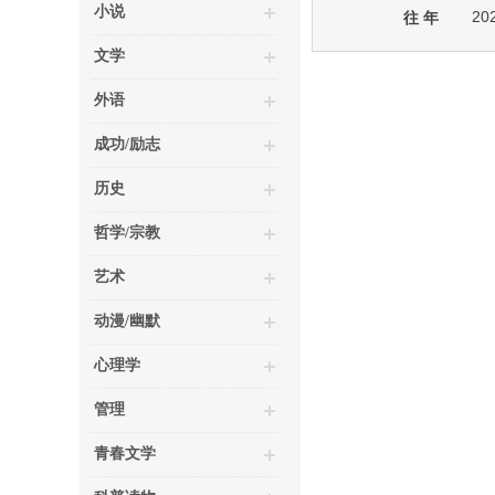
小说
20
往 年
文学
外语
成功/励志
历史
哲学/宗教
艺术
动漫/幽默
心理学
管理
青春文学