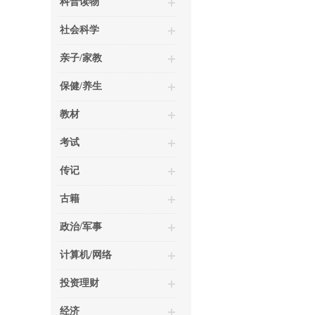
科普读物
社会科学
亲子/家教
保健/养生
教材
考试
传记
古籍
政治/军事
计算机/网络
投资理财
经济