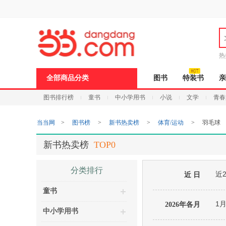
新
窗
口
打
开
无
障
热
碍
说
全部商品分类
图书
特装书
亲
明
页
图书排行榜
童书
中小学用书
小说
文学
青春
面,
按
Ctrl
当当网
>
图书榜
>
新书热卖榜
>
体育/运动
>
羽毛球
加
波
浪
新书热卖榜
TOP0
键
打
开
分类排行
近
导
近 日
盲
童书
模
式
1
2026年各月
中小学用书