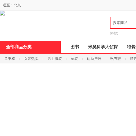
新
送至：
北京
窗
口
打
搜索商品
开
无
障
热搜:
碍
说
全部商品分类
图书
米吴科学大侦探
特装
明
页
童书榜
女装热卖
男士服装
童装
运动户外
帆布鞋
箱
面,
按
Ctrl
加
波
浪
键
打
开
导
盲
模
式