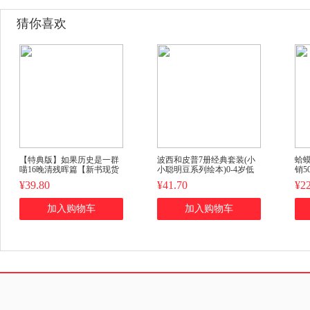
猜你喜欢
【特典版】如果历史是一群
波西和皮普7册经典套装(小
蛤
喵16晚清残晖篇【新书现货
小聪明豆系列绘本)0-4岁低
销5
速发】正版肥志著小学生历
幼启蒙情绪管理习惯养成绘
询
¥39.80
¥41.70
¥22
史漫画书儿童历史书加赠喵
本，引导宝宝认识接纳情绪
松
咪12张明信片
培养好品质，发现快
加入购物车
加入购物车