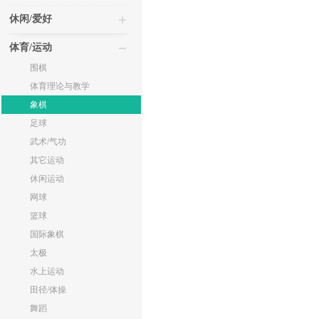
休闲/爱好
体育/运动
围棋
体育理论与教学
象棋
足球
武术/气功
其它运动
休闲运动
网球
篮球
国际象棋
太极
水上运动
田径/体操
舞蹈