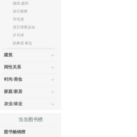
规则 裁判
其它棋牌
羽毛球
其它球类运动
乒乓球
跆拳道 拳击
建筑
两性关系
时尚/美妆
家庭/家居
农业/林业
当当图书榜
图书畅销榜