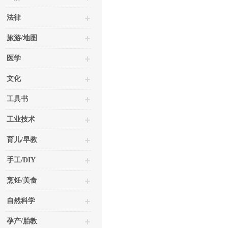
法律
旅游/地图
医学
文化
工具书
工业技术
育儿/早教
手工/DIY
烹饪/美食
自然科学
孕产/胎教