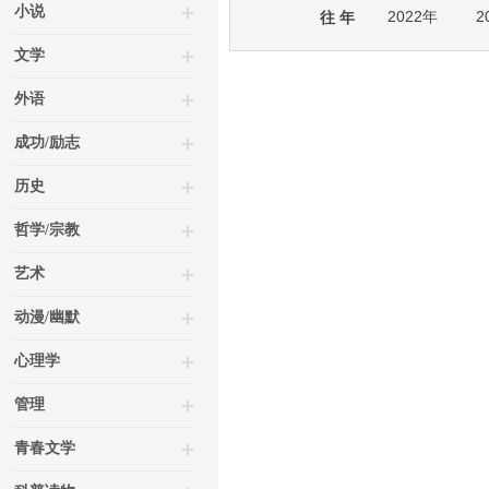
小说
2022年
2
往 年
文学
外语
成功/励志
历史
哲学/宗教
艺术
动漫/幽默
心理学
管理
青春文学