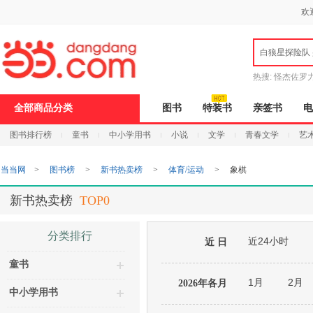
新
欢
窗
口
打
白狼星探险队
开
无
障
热搜:
怪杰佐罗
碍
说
全部商品分类
图书
特装书
亲签书
电
明
页
图书排行榜
童书
中小学用书
小说
文学
青春文学
艺
面,
按
Ctrl
当当网
>
图书榜
>
新书热卖榜
>
体育/运动
>
象棋
加
波
浪
新书热卖榜
TOP0
键
打
开
分类排行
近24小时
导
近 日
盲
童书
模
式
1月
2月
2026年各月
中小学用书