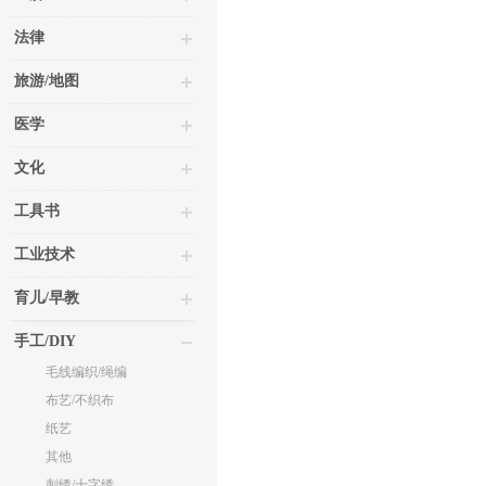
法律
旅游/地图
医学
文化
工具书
工业技术
育儿/早教
手工/DIY
毛线编织/绳编
布艺/不织布
纸艺
其他
刺绣/十字绣