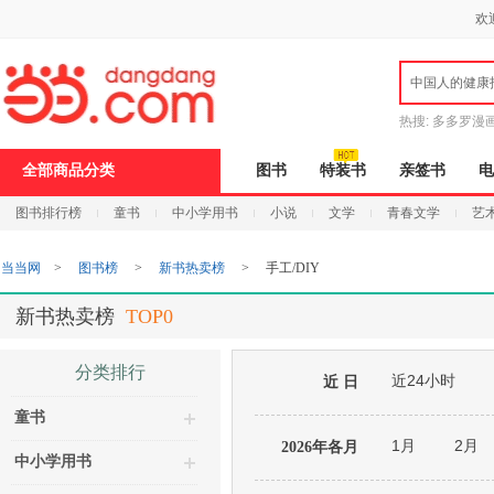
新
欢
窗
口
打
中国人的健康
开
无
障
热搜:
多多罗漫
碍
说
全部商品分类
图书
特装书
亲签书
电
明
页
图书排行榜
童书
中小学用书
小说
文学
青春文学
艺
面,
按
Ctrl
当当网
>
图书榜
>
新书热卖榜
>
手工/DIY
加
波
浪
新书热卖榜
TOP0
键
打
开
分类排行
近24小时
导
近 日
盲
童书
模
式
1月
2月
2026年各月
中小学用书