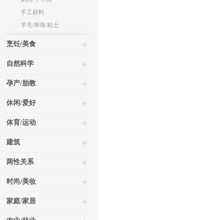
手工材料
羊毛/串珠/粘土
烹饪/美食
自然科学
孕产/胎教
休闲/爱好
体育/运动
建筑
两性关系
时尚/美妆
家庭/家居