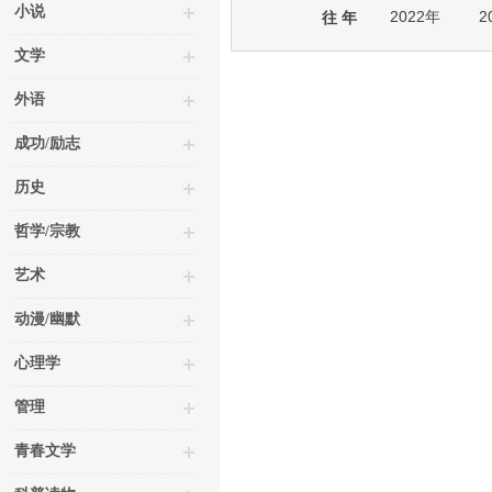
小说
2022年
2
往 年
文学
外语
成功/励志
历史
哲学/宗教
艺术
动漫/幽默
心理学
管理
青春文学