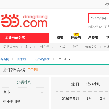
新
欢
窗
口
打
白狼星探险队
开
无
障
热搜:
怪杰佐罗
碍
说
全部商品分类
图书
特装书
亲签书
电
明
页
图书排行榜
童书
中小学用书
小说
文学
青春文学
艺
面,
按
Ctrl
当当网
>
图书榜
>
新书热卖榜
>
手工/DIY
加
波
浪
新书热卖榜
TOP0
键
打
开
分类排行
近24小时
导
近 日
盲
童书
模
式
1月
2月
2026年各月
中小学用书