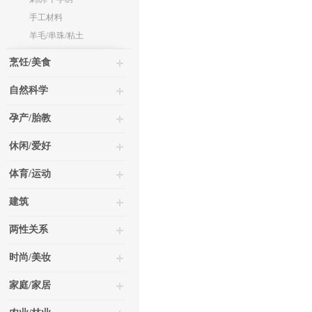
手工材料
羊毛/串珠/粘土
烹饪/美食
自然科学
孕产/胎教
休闲/爱好
体育/运动
建筑
两性关系
时尚/美妆
家庭/家居