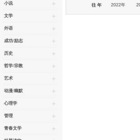
小说
2022年
2
往 年
文学
外语
成功/励志
历史
哲学/宗教
艺术
动漫/幽默
心理学
管理
青春文学