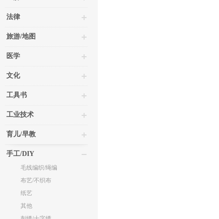
法律
旅游/地图
医学
文化
工具书
工业技术
育儿/早教
手工/DIY
毛线编织/绳编
布艺/不织布
纸艺
其他
刺绣/十字绣