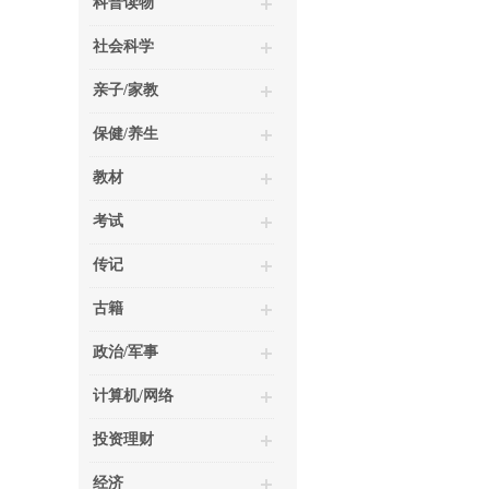
科普读物
社会科学
亲子/家教
保健/养生
教材
考试
传记
古籍
政治/军事
计算机/网络
投资理财
经济