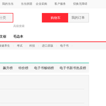
我的当当
当当拼团
企业采购
客户服务
切换无障碍
分类
我的订单
购物车
类
高级搜索
文创
毛边本
保健养生
考试
科技
进口原版
电子书
妆
品
飙升榜
特价榜
电子书畅销榜
电子书新书热卖榜
饰
鞋
用
饰