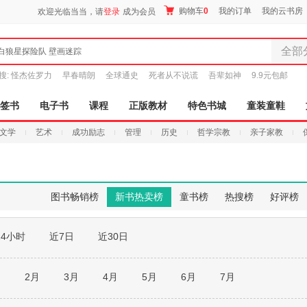
购物车
0
我的订单
我的云书房
欢迎光临当当，请
登录
成为会员
全部
白狼星探险队 壁画迷踪
全部分
搜:
怪杰佐罗力
早春晴朗
全球通史
死者从不说谎
吾辈如神
9.9元包邮
尾品汇
图书
签书
电子书
课程
正版教材
特色书城
童装童鞋
电子书
文学
艺术
成功励志
管理
历史
哲学宗教
亲子家教
音像
影视
时尚美
母婴用
图书畅销榜
新书热卖榜
童书榜
热搜榜
好评榜
玩具
孕婴服
24小时
近7日
近30日
童装童
家居日
家具装
月
2月
3月
4月
5月
6月
7月
服装
鞋