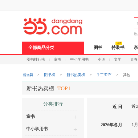
新
窗
口
打
开
无
障
热
碍
说
全部商品分类
图书
特装书
亲
明
页
图书排行榜
童书
中小学用书
小说
文学
青春
面,
按
Ctrl
当当网
>
图书榜
>
新书热卖榜
>
手工/DIY
>
其他
加
波
浪
新书热卖榜
TOP1
键
打
开
分类排行
近
导
近 日
盲
童书
模
式
1
2026年各月
中小学用书