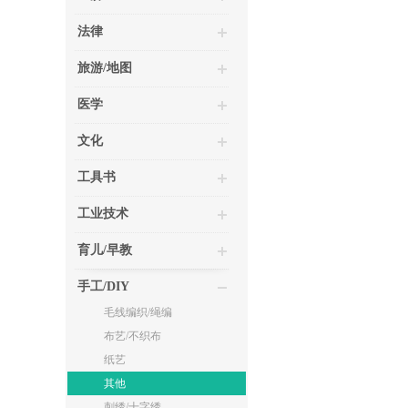
法律
旅游/地图
医学
文化
工具书
工业技术
育儿/早教
手工/DIY
毛线编织/绳编
布艺/不织布
纸艺
其他
刺绣/十字绣