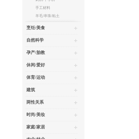
手工材料
羊毛/串珠/粘土
烹饪/美食
自然科学
孕产/胎教
休闲/爱好
体育/运动
建筑
两性关系
时尚/美妆
家庭/家居