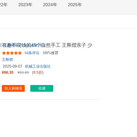
22年
2023年
2024年
2025年
箱包皮
手表饰
运动户
汽车用
食品
手机通
有趣不花钱的45个自然手工 王释熠亲子 少
数码影
儿读物 手工
64条评论
100%推荐
电脑办
王释熠
大家电
2025-09-07
机械工业出版社
家用电
¥66.30
¥69.80
(
9.5折
)
加入购物车
收藏