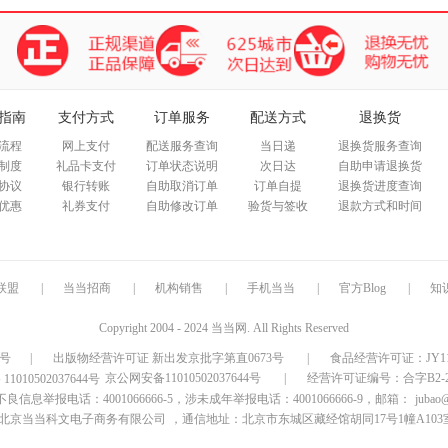
指南
支付方式
订单服务
配送方式
退换货
流程
网上支付
配送服务查询
当日递
退换货服务查询
制度
礼品卡支付
订单状态说明
次日达
自助申请退换货
协议
银行转账
自助取消订单
订单自提
退换货进度查询
优惠
礼券支付
自助修改订单
验货与签收
退款方式和时间
联盟
|
当当招商
|
机构销售
|
手机当当
|
官方Blog
|
知
Copyright 2004 - 2024 当当网. All Rights Reserved
9号
|
出版物经营许可证 新出发京批字第直0673号
|
食品经营许可证：JY1110
京公网安备11010502037644号
|
经营许可证编号：合字B2-20
信息举报电话：4001066666-5，涉未成年举报电话：4001066666-9，邮箱：
jubao
北京当当科文电子商务有限公司
，通信地址：北京市东城区藏经馆胡同17号1幢A103