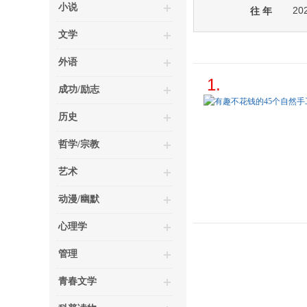
小说
20
往 年
文学
外语
1.
成功/励志
历史
哲学/宗教
艺术
动漫/幽默
心理学
管理
青春文学