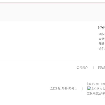
购物
购买
发票
服务
会员
公司简介
|
网站
京ICP证04118
京ICP备17043473号-1
|
互联网违法和不良