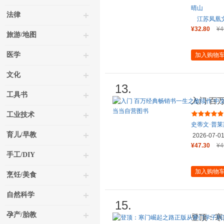
晴山
法律
江苏凤凰
¥32.80
¥4
旅游/地图
医学
加入购物
文化
13.
工具书
入门 百
引进 入
工业技术
史蒂文·普
育儿/早教
2026-07-0
¥47.30
¥4
手工/DIY
加入购物
烹饪/美食
自然科学
15.
孕产/胎教
登顶：寒