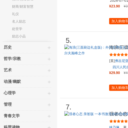
2026-07-0
¥23.90
¥3
财商/财富智慧
礼仪
加入购物
名人励志
处世学
励志小品
5.
海浪(三
历史
享帆布包
哲学/宗教
[英]
弗吉尼亚
四川人民
艺术
¥29.90
¥4
动漫/幽默
加入购物
心理学
管理
7.
强者心态
青春文学
让你一路
科普读物
姚乃琳
著