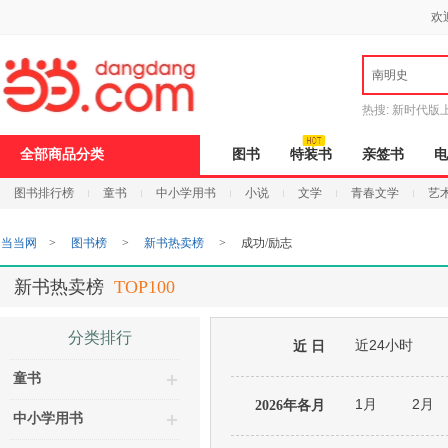
新
欢
窗
口
打
南明史
开
无
障
热搜:
新时代版
碍
邮
说
全部商品分类
图书
特装书
亲签书
电
明
页
图书排行榜
童书
中小学用书
小说
文学
青春文学
艺
面,
按
Ctrl
当当网
>
图书榜
>
新书热卖榜
>
成功/励志
加
波
浪
新书热卖榜
TOP100
键
打
开
分类排行
近24小时
导
近 日
盲
童书
模
式
1月
2月
2026年各月
中小学用书