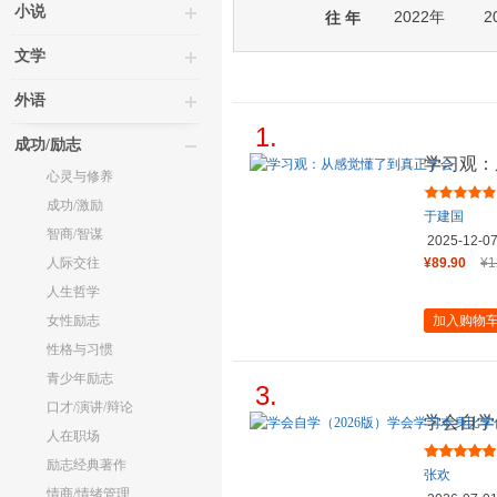
小说
2022年
2
往 年
文学
外语
1.
成功/励志
学习观：
心灵与修养
成功/激励
于建国
智商/智谋
2025-12-0
人际交往
¥89.90
¥1
人生哲学
女性励志
加入购物
性格与习惯
青少年励志
3.
口才/演讲/辩论
学会自学
人在职场
么都重要
励志经典著作
张欢
情商/情绪管理