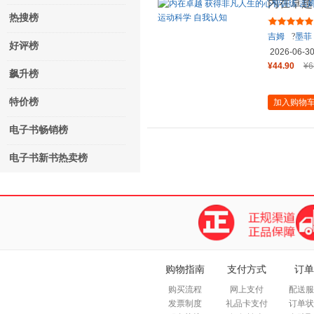
内在卓越
墨菲 著
热搜榜
吉姆
?
墨菲
好评榜
2026-06-3
¥44.90
¥6
飙升榜
特价榜
加入购物
电子书畅销榜
电子书新书热卖榜
购物指南
支付方式
订单
购买流程
网上支付
配送服
发票制度
礼品卡支付
订单状