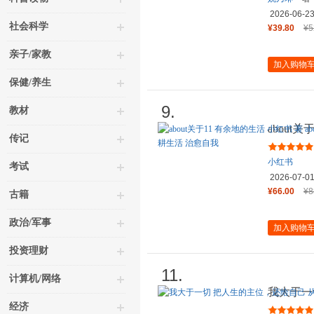
2026-06-2
社会科学
¥39.80
¥5
亲子/家教
加入购物
保健/养生
9.
教材
about关
传记
关于内容
小红书
考试
2026-07-0
¥66.00
¥8
古籍
政治/军事
加入购物
投资理财
11.
计算机/网络
我大于一
能靠自己
经济