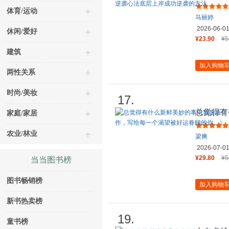
点的可复
体育/运动
马丽婷
2026-06-0
休闲/爱好
¥23.90
¥5
建筑
加入购物
两性关系
时尚/美妆
17.
总觉得有
家庭/家居
（《把自
农业/林业
梁爽
2026-07-0
¥29.80
¥5
当当图书榜
图书畅销榜
加入购物
新书热卖榜
19.
童书榜