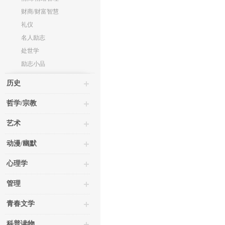
财商/财富智慧
礼仪
名人励志
处世学
励志小品
历史
哲学/宗教
艺术
动漫/幽默
心理学
管理
青春文学
科普读物