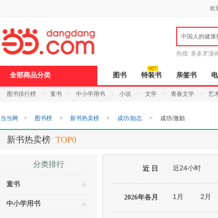
新
欢
窗
口
打
中国人的健康
开
无
障
热搜:
多多罗漫
碍
说
全部商品分类
图书
特装书
亲签书
电
明
页
图书排行榜
童书
中小学用书
小说
文学
青春文学
艺
面,
按
Ctrl
当当网
>
图书榜
>
新书热卖榜
>
成功/励志
>
成功/激励
加
波
浪
新书热卖榜
TOP0
键
打
开
分类排行
近24小时
导
近 日
盲
童书
模
式
1月
2月
2026年各月
中小学用书