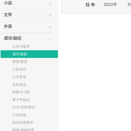
小说
2022年
2
往 年
文学
外语
成功/励志
心灵与修养
成功/激励
智商/智谋
人际交往
人生哲学
女性励志
性格与习惯
青少年励志
口才/演讲/辩论
人在职场
励志经典著作
情商/情绪管理