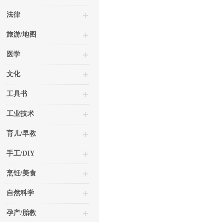
法律
旅游/地图
医学
文化
工具书
工业技术
育儿/早教
手工/DIY
烹饪/美食
自然科学
孕产/胎教