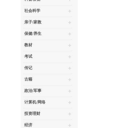
社会科学
亲子/家教
保健/养生
教材
考试
传记
古籍
政治/军事
计算机/网络
投资理财
经济