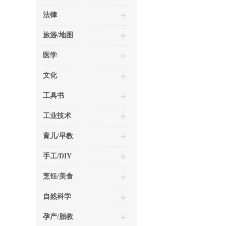
法律
旅游/地图
医学
文化
工具书
工业技术
育儿/早教
手工/DIY
烹饪/美食
自然科学
孕产/胎教