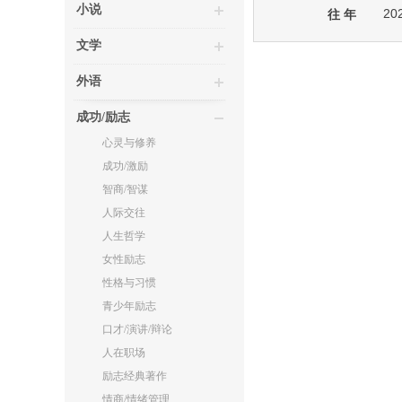
小说
20
往 年
文学
外语
成功/励志
心灵与修养
成功/激励
智商/智谋
人际交往
人生哲学
女性励志
性格与习惯
青少年励志
口才/演讲/辩论
人在职场
励志经典著作
情商/情绪管理