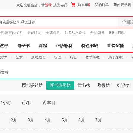
购物车
0
我的订单
我的云书房
欢迎光临当当，请
登录
成为会员
全部
白狼星探险队 壁画迷踪
全部分
搜:
怪杰佐罗力
早春晴朗
全球通史
死者从不说谎
吾辈如神
9.9元包邮
尾品汇
图书
签书
电子书
课程
正版教材
特色书城
童装童鞋
电子书
文学
艺术
成功励志
管理
历史
哲学宗教
亲子家教
音像
影视
富智慧
时尚美
母婴用
图书畅销榜
新书热卖榜
童书榜
热搜榜
好评榜
玩具
孕婴服
24小时
近7日
近30日
童装童
家居日
家具装
月
2月
3月
4月
5月
6月
7月
服装
鞋