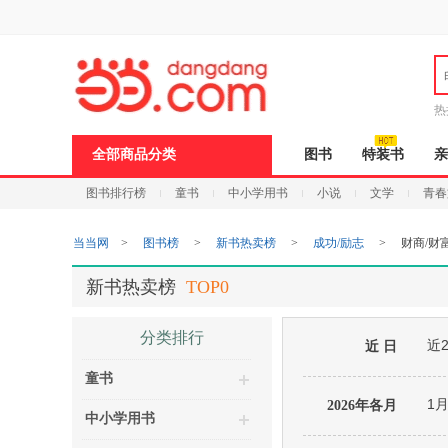
新
窗
口
打
开
无
障
热
碍
说
全部商品分类
图书
特装书
亲
明
页
图书排行榜
童书
中小学用书
小说
文学
青春
面,
按
Ctrl
当当网
>
图书榜
>
新书热卖榜
>
成功/励志
>
财商/财
加
波
浪
新书热卖榜
TOP0
键
打
开
分类排行
近
导
近 日
盲
童书
模
式
1
2026年各月
中小学用书