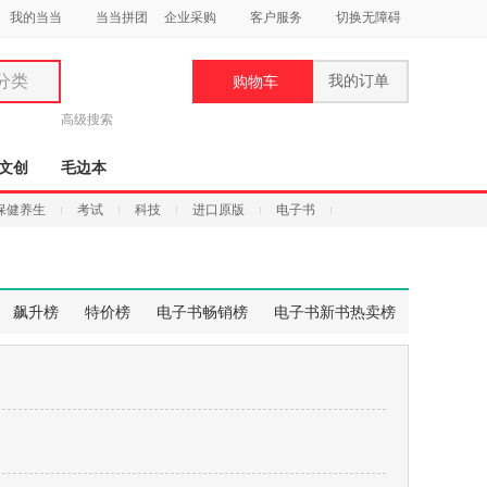
我的当当
当当拼团
企业采购
客户服务
切换无障碍
分类
我的订单
购物车
类
高级搜索
文创
毛边本
保健养生
考试
科技
进口原版
电子书
妆
品
飙升榜
特价榜
电子书畅销榜
电子书新书热卖榜
饰
鞋
用
饰