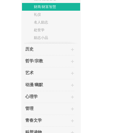
财商/财富智慧
礼仪
名人励志
处世学
励志小品
历史
哲学/宗教
艺术
动漫/幽默
心理学
管理
青春文学
科普读物