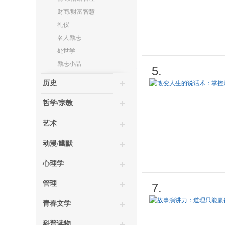
财商/财富智慧
礼仪
名人励志
处世学
励志小品
5.
历史
哲学/宗教
艺术
动漫/幽默
心理学
管理
7.
青春文学
科普读物