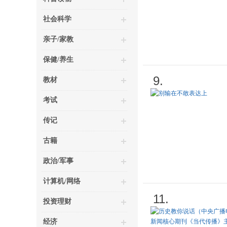
社会科学
亲子/家教
保健/养生
9.
教材
考试
传记
古籍
政治/军事
计算机/网络
11.
投资理财
经济