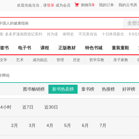
购物车
0
我的订单
我的云书房
欢迎光临当当，请
登录
成为会员
全部
中国人的健康指南
全部分
搜:
多多罗漫画西游记系列
何为道
南明史
不完美传说
十日终焉新生
9.9
尾品汇
图书
签书
电子书
课程
正版教材
特色书城
童装童鞋
电子书
文学
艺术
成功励志
管理
历史
哲学宗教
亲子家教
音像
影视
讲/辩论
时尚美
母婴用
图书畅销榜
新书热卖榜
童书榜
热搜榜
好评榜
玩具
孕婴服
24小时
近7日
近30日
童装童
家居日
家具装
月
2月
3月
4月
5月
6月
7月
服装
鞋