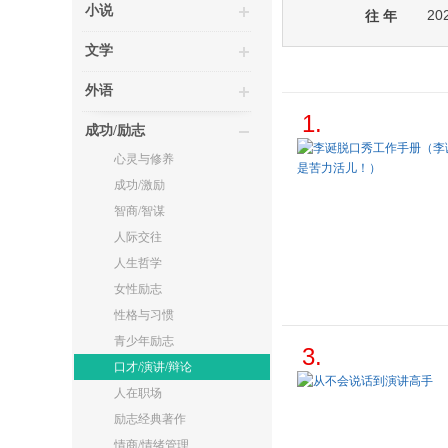
小说
20
往 年
文学
外语
1.
成功/励志
心灵与修养
成功/激励
智商/智谋
人际交往
人生哲学
女性励志
性格与习惯
青少年励志
3.
口才/演讲/辩论
人在职场
励志经典著作
情商/情绪管理