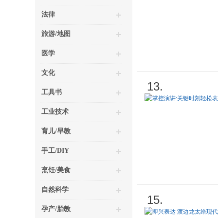
法律
旅游/地图
医学
文化
13.
工具书
工业技术
育儿/早教
手工/DIY
烹饪/美食
自然科学
15.
孕产/胎教