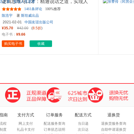
逻辑思维与口才：精通说话之道，实现人
生逆袭
1461条评论
100%推荐
陈浩宇
著
斯坦威出品
2021-02-01
中国友谊出版公司
¥35.70
¥42.00
(
8.5折
)
电子书：
¥9.66
购买电子书
收藏
指南
支付方式
订单服务
配送方式
退换货
流程
网上支付
配送服务查询
当日递
退换货服务查询
制度
礼品卡支付
订单状态说明
次日达
自助申请退换货