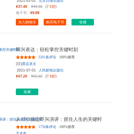
2021-02-01
北京日报出版社
¥37.40
¥49.90
(
7.5折
)
电子书：
¥9.99
加入购物车
购买电子书
收藏
即兴表达：轻松掌控关键时刻
3201条评论
100%推荐
[日]
渡边龙太
2021-07-01
人民邮电出版社
¥47.20
¥59.80
(
7.9折
)
收藏
从0到1搞定即兴演讲：抓住人生的关键时
刻
1750条评论
100%推荐
于木鱼