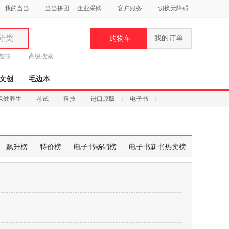
我的当当
当当拼团
企业采购
客户服务
切换无障碍
分类
我的订单
购物车
类
元包邮
高级搜索
文创
毛边本
保健养生
考试
科技
进口原版
电子书
妆
品
飙升榜
特价榜
电子书畅销榜
电子书新书热卖榜
饰
鞋
用
饰