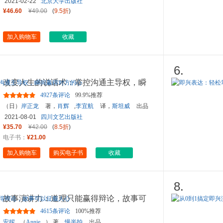
2021-02-22
北京大学出版社
¥46.60
¥49.00
(
9.5折
)
加入购物车
收藏
6.
改变人生的说话术：掌控沟通主导权，瞬
间赢得对方的心
4927条评论
99.9%推荐
（日）
岸正龙
著，
肖辉
,
李宜航
译，
斯坦威
出品
2021-08-01
四川文艺出版社
¥35.70
¥42.00
(
8.5折
)
电子书：
¥21.00
加入购物车
购买电子书
收藏
8.
故事演讲力：道理只能赢得辩论，故事可
以征服人心
4615条评论
100%推荐
安妮
（
Annie
） 著，
慢半拍
出品