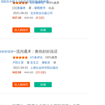
行叫好、客户埋单的说话之
...
8225条评论
99.8%推荐
[日]
斋藤孝
著，
紫图图书
出品
2021-06-01
北京联合出版公司
¥47.40
¥49.90
(
9.5折
)
加入购物车
收藏
一流沟通术：教你好好说话
425条评论
100%推荐
戸田久実
著
苏文正
潘郁灵
译
2021-04-01
上海社会科学院出版社
¥42.00
¥42.00
(
10.0折
)
加入购物车
收藏