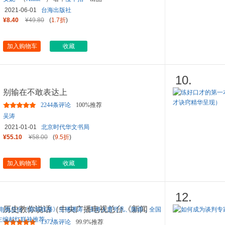
2021-06-01
台海出版社
¥8.40
¥49.80
(
1.7折
)
加入购物车
收藏
10.
别输在不敢表达上
2244条评论
100%推荐
吴涛
2021-01-01
北京时代华文书局
¥55.10
¥58.00
(
9.5折
)
加入购物车
收藏
12.
历史教你说话（中央广播电视总台《新闻
联播》主播潘涛，主持人曹
...
1372条评论
99.9%推荐