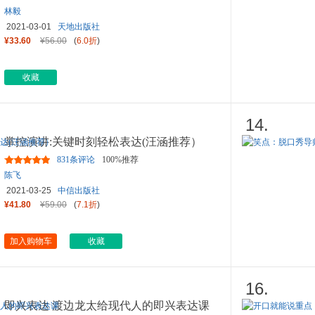
林毅
2021-03-01
天地出版社
¥33.60
¥56.00
(
6.0折
)
收藏
14.
掌控演讲:关键时刻轻松表达(汪涵推荐）
831条评论
100%推荐
陈飞
2021-03-25
中信出版社
¥41.80
¥59.00
(
7.1折
)
加入购物车
收藏
16.
即兴表达 渡边龙太给现代人的即兴表达课