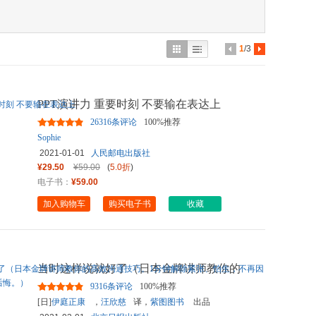
具
品
外
1
/3
品
讯
PPT演讲力 重要时刻 不要输在表达上
音
26316条评论
100%推荐
公
Sophie
2021-01-01
人民邮电出版社
器
¥29.50
¥59.00
(
5.0折
)
电子书：
¥59.00
加入购物车
购买电子书
收藏
当时这样说就好了（日本金牌讲师教你的
高效沟通技巧。1分钟解除紧
...
9316条评论
100%推荐
[日]
伊庭正康
，
汪欣慈
译，
紫图图书
出品