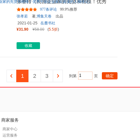
张謇传（民营企业家的先贤和楷模！优秀
中国企业家应该读的人物传
...
977条评论
99.9%推荐
张孝若
著,
博集天卷
出品
2021-01-25
岳麓书社
¥31.90
¥58.00
(
5.5折
)
收藏
1
2
3
到第
页
商家服务
商家中心
运营服务