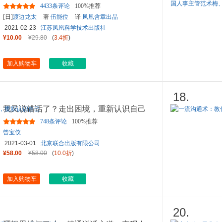
4433条评论
100%推荐
[日]
渡边龙太
著
伍能位
译
凤凰含章出品
2021-02-23
江苏凤凰科学技术出版社
¥10.00
¥29.80
(
3.4折
)
加入购物车
收藏
18.
我又说错话了？走出困境，重新认识自己
748条评论
100%推荐
曾宝仪
2021-03-01
北京联合出版有限公司
¥58.00
¥58.00
(
10.0折
)
加入购物车
收藏
20.