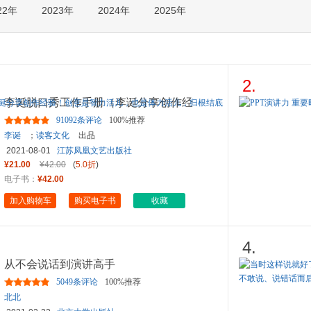
22年
2023年
2024年
2025年
箱包皮
手表饰
运动户
汽车用
食品
2.
手机通
李诞脱口秀工作手册（李诞分享创作经
数码影
验！创意是智力活儿，也是体
...
91092条评论
100%推荐
电脑办
李诞
；
读客文化
出品
大家电
2021-08-01
江苏凤凰文艺出版社
家用电
¥21.00
¥42.00
(
5.0折
)
电子书：
¥42.00
加入购物车
购买电子书
收藏
4.
从不会说话到演讲高手
5049条评论
100%推荐
北北