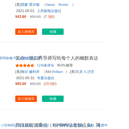
[英]
西蒙·霍尔顿
（
Simon
Horton
）
2021-05-01
人民邮电出版社
¥43.80
¥59.80
(
7.3折
)
加入购物车
收藏
笑点：脱口秀导师写给每个人的幽默表达
课
1236条评论
99.8%推荐
[美]
梅尔·赫利泽
（Mel
Helitzer
）;[美]
马克·A.沙茨
（
Mark
A.Shatz
）
2021-05-31
华夏出版社
¥65.00
¥65.00
(
10.0折
)
加入购物车
收藏
开口就能说重点（1分钟内让老板点头、同