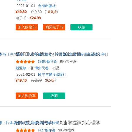
2021-01-01
台海出版社
¥49.80
¥49.80
(
10.0折
)
电子书：
¥24.99
加入购物车
购买电子书
收藏
练好口才的第一本书（2021新版，白岩松
诚意推荐！中国金话筒金奖
...
13499条评论
99.8%推荐
殷亚敏
著,
博集天卷
出品
2021-02-01
民主与建设出版社
¥49.40
¥52.00
(
9.5折
)
加入购物车
收藏
如何成为谈判专家：快速掌握谈判心理学
和谈判软技能
1427条评论
99.9%推荐