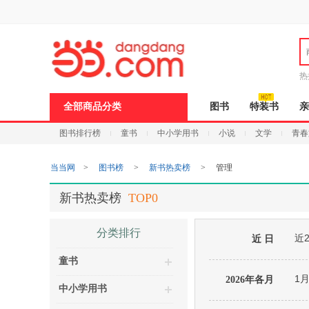
新
窗
口
打
开
无
障
热
碍
邮
说
全部商品分类
图书
特装书
亲
明
页
图书排行榜
童书
中小学用书
小说
文学
青春
面,
按
Ctrl
当当网
>
图书榜
>
新书热卖榜
>
管理
加
波
浪
新书热卖榜
TOP0
键
打
开
分类排行
近
导
近 日
盲
童书
模
式
1
2026年各月
中小学用书