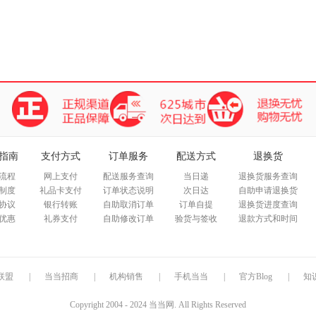
指南
支付方式
订单服务
配送方式
退换货
流程
网上支付
配送服务查询
当日递
退换货服务查询
制度
礼品卡支付
订单状态说明
次日达
自助申请退换货
协议
银行转账
自助取消订单
订单自提
退换货进度查询
优惠
礼券支付
自助修改订单
验货与签收
退款方式和时间
联盟
|
当当招商
|
机构销售
|
手机当当
|
官方Blog
|
知
Copyright 2004 - 2024 当当网. All Rights Reserved