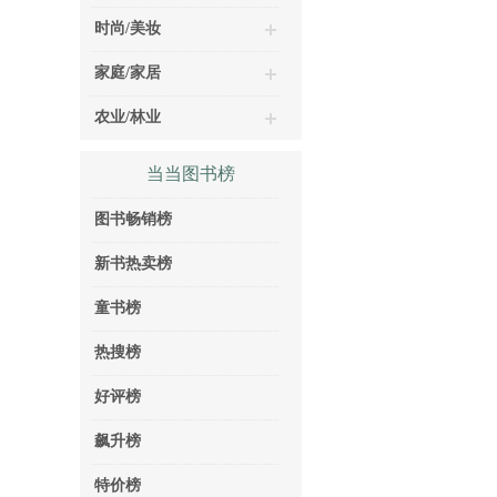
时尚/美妆
家庭/家居
农业/林业
当当图书榜
图书畅销榜
新书热卖榜
童书榜
热搜榜
好评榜
飙升榜
特价榜