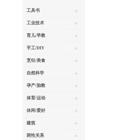
工具书
工业技术
育儿/早教
手工/DIY
烹饪/美食
自然科学
孕产/胎教
体育/运动
休闲/爱好
建筑
两性关系