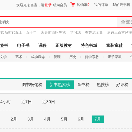
购物车
0
我的订单
我的云书房
欢迎光临当当，请
登录
成为会员
全部
南明史
全部分
搜:
新时代版上下五千年
离开前请叫醒我
学习观
有兽焉全集
唐诗三百首译注
尾品汇
图书
签书
电子书
课程
正版教材
特色书城
童装童鞋
电子书
文学
艺术
成功励志
管理
历史
哲学宗教
亲子家教
音像
影视
时尚美
母婴用
图书畅销榜
新书热卖榜
童书榜
热搜榜
好评榜
玩具
孕婴服
24小时
近7日
近30日
童装童
家居日
家具装
月
2月
3月
4月
5月
6月
7月
服装
鞋