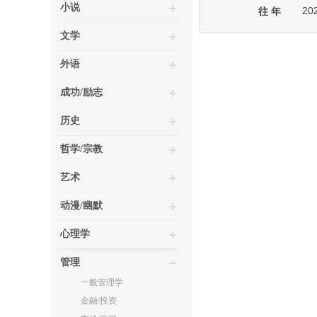
小说
20
往 年
文学
外语
成功/励志
历史
哲学/宗教
艺术
动漫/幽默
心理学
管理
一般管理学
金融/投资