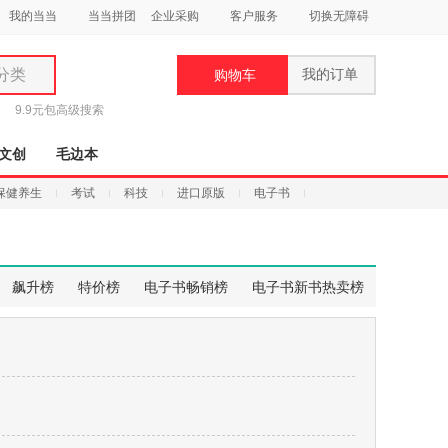
我的当当
当当拼团
企业采购
客户服务
切换无障碍
分类
我的订单
购物车
类
9.9元包
高级搜索
文创
毛边本
保健养生
考试
科技
进口原版
电子书
妆
品
飙升榜
特价榜
电子书畅销榜
电子书新书热卖榜
饰
鞋
用
饰