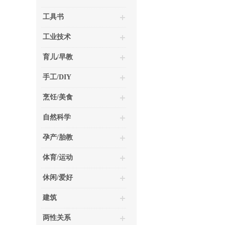
工具书
工业技术
育儿/早教
手工/DIY
烹饪/美食
自然科学
孕产/胎教
体育/运动
休闲/爱好
建筑
两性关系