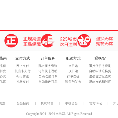
指南
支付方式
订单服务
配送方式
退换货
流程
网上支付
配送服务查询
当日递
退换货服务查询
制度
礼品卡支付
订单状态说明
次日达
自助申请退换货
协议
银行转账
自助取消订单
订单自提
退换货进度查询
优惠
礼券支付
自助修改订单
验货与签收
退款方式和时间
联盟
|
当当招商
|
机构销售
|
手机当当
|
官方Blog
|
知
Copyright 2004 - 2024 当当网. All Rights Reserved