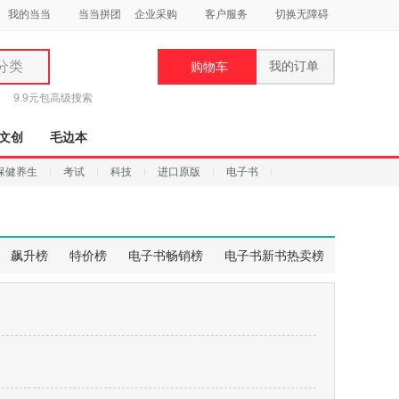
我的当当
当当拼团
企业采购
客户服务
切换无障碍
分类
我的订单
购物车
类
9.9元包
高级搜索
文创
毛边本
保健养生
考试
科技
进口原版
电子书
妆
品
飙升榜
特价榜
电子书畅销榜
电子书新书热卖榜
饰
鞋
用
饰