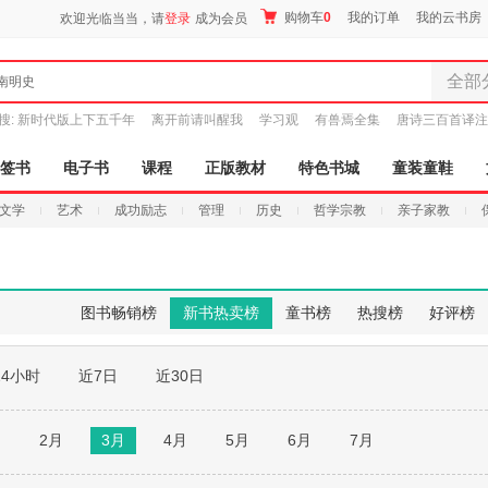
购物车
0
我的订单
我的云书房
欢迎光临当当，请
登录
成为会员
全部
南明史
全部分
搜:
新时代版上下五千年
离开前请叫醒我
学习观
有兽焉全集
唐诗三百首译注
尾品汇
图书
签书
电子书
课程
正版教材
特色书城
童装童鞋
电子书
文学
艺术
成功励志
管理
历史
哲学宗教
亲子家教
音像
影视
时尚美
母婴用
图书畅销榜
新书热卖榜
童书榜
热搜榜
好评榜
玩具
孕婴服
24小时
近7日
近30日
童装童
家居日
家具装
月
2月
3月
4月
5月
6月
7月
服装
鞋