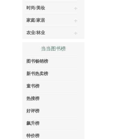
时尚/美妆
家庭/家居
农业/林业
当当图书榜
图书畅销榜
新书热卖榜
童书榜
热搜榜
好评榜
飙升榜
特价榜