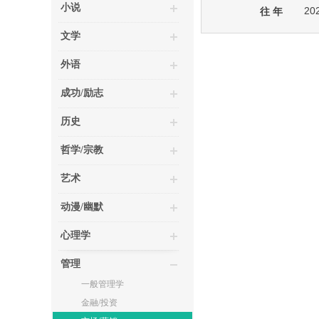
小说
20
往 年
文学
外语
成功/励志
历史
哲学/宗教
艺术
动漫/幽默
心理学
管理
一般管理学
金融/投资