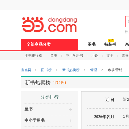
新
窗
口
打
开
无
障
热
碍
邮
说
全部商品分类
图书
特装书
亲
明
页
图书排行榜
童书
中小学用书
小说
文学
青春
面,
按
Ctrl
当当网
>
图书榜
>
新书热卖榜
>
管理
>
市场/营销
加
波
浪
新书热卖榜
TOP0
键
打
开
分类排行
近
导
近 日
盲
童书
模
式
1
2026年各月
中小学用书