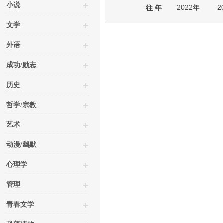
小说
2022年
2
往 年
文学
外语
成功/励志
历史
哲学/宗教
艺术
动漫/幽默
心理学
管理
青春文学