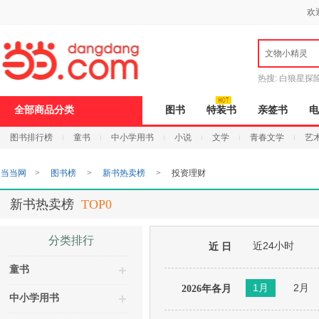
新
欢
窗
口
打
文物小精灵
开
无
障
热搜:
白狼星探
碍
说
全部商品分类
图书
特装书
亲签书
电
明
页
图书排行榜
童书
中小学用书
小说
文学
青春文学
艺
面,
按
Ctrl
当当网
>
图书榜
>
新书热卖榜
>
投资理财
加
波
浪
新书热卖榜
TOP0
键
打
开
分类排行
近24小时
导
近 日
盲
童书
模
式
1月
2月
2026年各月
中小学用书