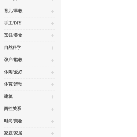
育儿/早教
手工/DIY
烹饪/美食
自然科学
孕产/胎教
休闲/爱好
体育/运动
建筑
两性关系
时尚/美妆
家庭/家居