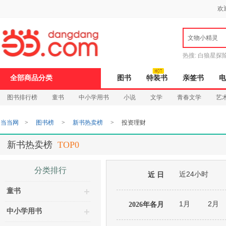
新
欢
窗
口
打
文物小精灵
开
无
障
热搜:
白狼星探
碍
说
全部商品分类
图书
特装书
亲签书
电
明
页
图书排行榜
童书
中小学用书
小说
文学
青春文学
艺
面,
按
Ctrl
当当网
>
图书榜
>
新书热卖榜
>
投资理财
加
波
浪
新书热卖榜
TOP0
键
打
开
分类排行
近24小时
导
近 日
盲
童书
模
式
1月
2月
2026年各月
中小学用书