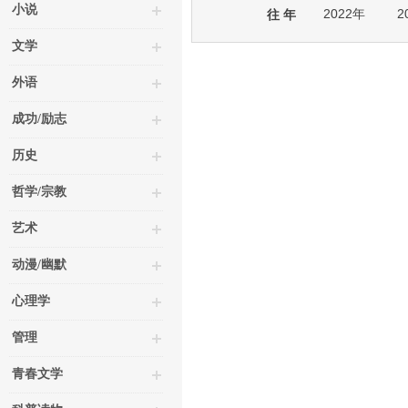
小说
2022年
2
往 年
文学
外语
成功/励志
历史
哲学/宗教
艺术
动漫/幽默
心理学
管理
青春文学