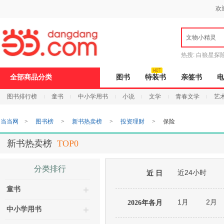
新
欢
窗
口
打
文物小精灵
开
无
障
热搜:
白狼星探
碍
说
全部商品分类
图书
特装书
亲签书
电
明
页
图书排行榜
童书
中小学用书
小说
文学
青春文学
艺
面,
按
Ctrl
当当网
>
图书榜
>
新书热卖榜
>
投资理财
>
保险
加
波
浪
新书热卖榜
TOP0
键
打
开
分类排行
近24小时
导
近 日
盲
童书
模
式
1月
2月
2026年各月
中小学用书