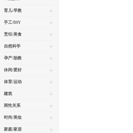
育儿/早教
手工/DIY
烹饪/美食
自然科学
孕产/胎教
休闲/爱好
体育/运动
建筑
两性关系
时尚/美妆
家庭/家居