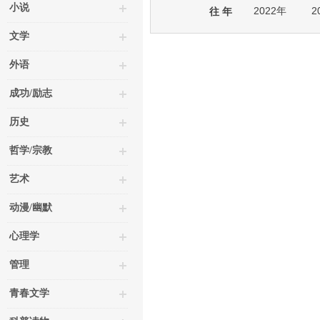
小说
2022年
2
往 年
文学
外语
成功/励志
历史
哲学/宗教
艺术
动漫/幽默
心理学
管理
青春文学