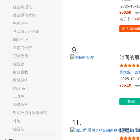
2025-10-3
经济学理论
¥50.50
¥6
经济通俗读物
电子书：
¥4
中国经济
加入购物
各流派经济学说
国际经济
各部门经济
9.
贸易政策
时间的朋
经济史
财政税收
萧大业
曾
2025-10-1
区域经济
¥56.10
¥5
统计 审计
工具书
收藏
经济数学
财税外贸保险类考试
11.
保险
经济法
稳定币 
币发展脉