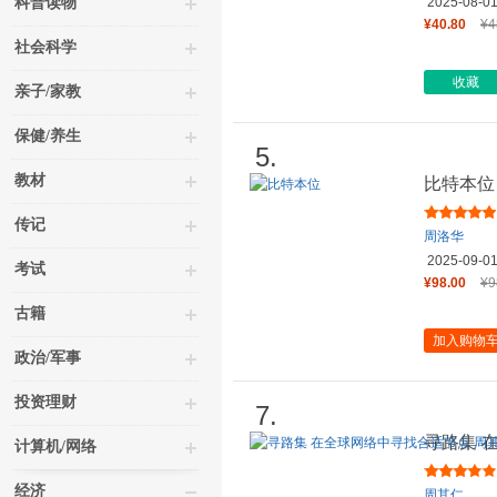
科普读物
2025-08-0
¥40.80
¥4
社会科学
收藏
亲子/家教
保健/养生
5.
教材
比特本位
传记
周洛华
2025-09-0
考试
¥98.00
¥9
古籍
加入购物
政治/军事
投资理财
7.
寻路集 
计算机/网络
教授新作
经济
周其仁