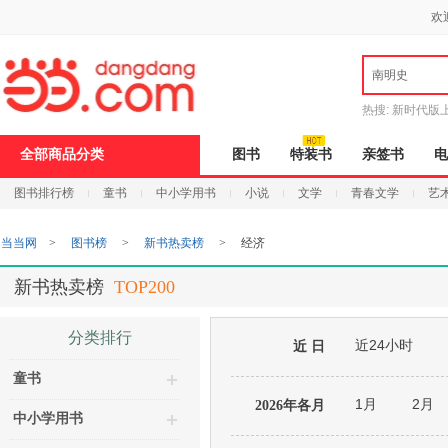
新
欢
窗
口
打
南明史
开
无
障
热搜:
新时代版
碍
邮
说
全部商品分类
图书
特装书
亲签书
电
明
页
图书排行榜
童书
中小学用书
小说
文学
青春文学
艺
面,
按
Ctrl
当当网
>
图书榜
>
新书热卖榜
>
经济
加
波
浪
新书热卖榜
TOP200
键
打
开
分类排行
近24小时
导
近 日
盲
童书
模
式
1月
2月
2026年各月
中小学用书