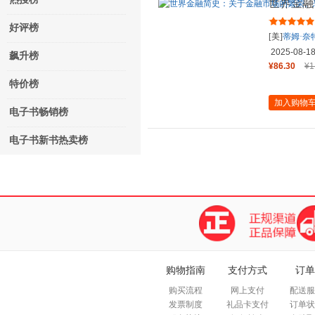
世界金融
慌与进程
好评榜
[美]
蒂姆·奈
2025-08-1
飙升榜
¥86.30
¥1
特价榜
加入购物
电子书畅销榜
电子书新书热卖榜
购物指南
支付方式
订单
购买流程
网上支付
配送服
发票制度
礼品卡支付
订单状