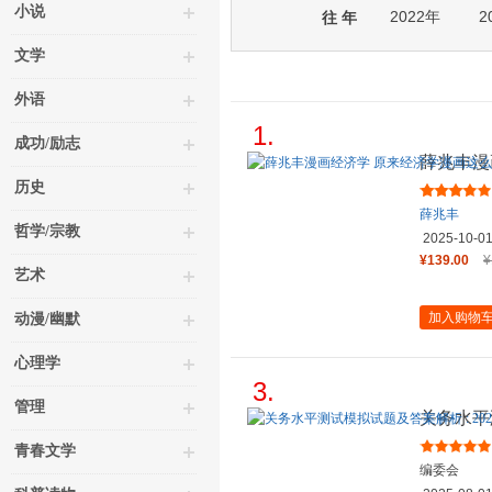
小说
2022年
2
往 年
文学
外语
1.
成功/励志
薛兆丰漫
趣 每一
历史
薛兆丰
哲学/宗教
2025-10-0
¥139.00
¥
艺术
加入购物
动漫/幽默
心理学
3.
管理
关务水平测
年版
青春文学
编委会