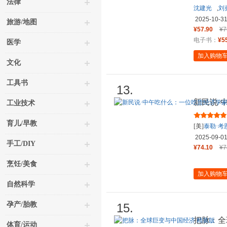
法律
沈建光
,
刘
2025-10-3
旅游/地图
¥57.90
¥7
电子书：
¥5
医学
加入购物
文化
工具书
13.
新民说·
工业技术
美味指南
育儿/早教
[美]
泰勒·考
2025-09-0
手工/DIY
¥74.10
¥7
烹饪/美食
加入购物
自然科学
孕产/胎教
15.
把脉：全
体育/运动