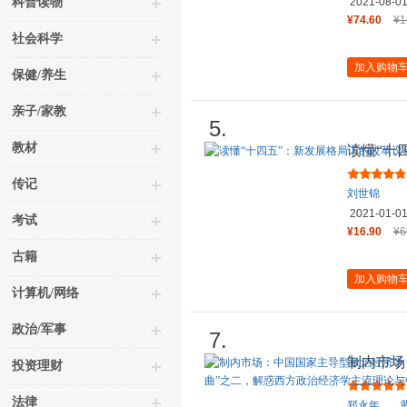
编著
科普读物
2021-08-0
司）
¥74.60
¥1
社会科学
加入购物
保健/养生
亲子/家教
5.
教材
读懂“十
团购电话:4
传记
刘世锦
2021-01-0
考试
¥16.90
¥6
古籍
加入购物
计算机/网络
政治/军事
7.
制内市场
投资理财
（豆瓣2
法律
郑永年
、