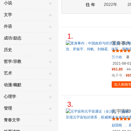
小说
2022年
2
往 年
文学
外语
1.
成功/励志
置身事内
书奖、新
历史
兰小欢
著
哲学/宗教
2021-08-0
¥61.80
¥6
艺术
电子书：
¥6
加入购物
动漫/幽默
心理学
3.
管理
元宇宙和
代互联网
青春文学
赵国栋
、