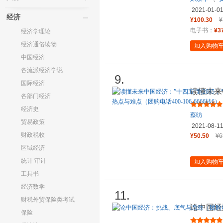
2021-01-0
经济
¥100.30
¥
电子书：
¥3
经济学理论
经济通俗读物
加入购物
中国经济
各流派经济学说
9.
国际经济
读懂未来
各部门经济
国好书”
经济史
蔡昉
贸易政策
2021-08-1
财政税收
¥50.50
¥6
区域经济
统计 审计
加入购物
工具书
经济数学
11.
财税外贸保险类考试
论中国经
保险
话400-10