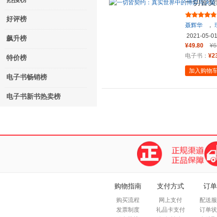
一切皆契
好评榜
聂辉华
，
2021-05-0
飙升榜
¥49.80
¥6
电子书：
¥2
特价榜
加入购物
电子书畅销榜
电子书新书热卖榜
购物指南
支付方式
订单
购买流程
网上支付
配送服
发票制度
礼品卡支付
订单状