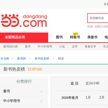
新
欢
窗
口
打
死因解剖室
开
无
障
热搜:
金蟾大侦
碍
说
9.9元包邮
说
全部商品分类
图书
特装书
亲签书
电
明
页
图书排行榜
童书
中小学用书
小说
文学
青春文学
艺
面,
按
Ctrl
当当网
>
图书榜
>
新书热卖榜
>
经济
加
波
浪
新书热卖榜
TOP500
键
打
开
分类排行
近24小时
导
近 日
盲
童书
模
式
1月
2月
2026年各月
中小学用书