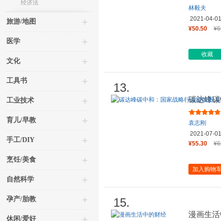
经济法
林毅夫
2021-04-0
旅游/地图
¥50.50
¥6
医学
收藏
文化
工具书
13.
碳达峰碳
工业技术
刚 循环
育儿/早教
袁志刚
2021-07-0
手工/DIY
¥55.30
¥6
烹饪/美食
加入购物
自然科学
孕产/胎教
15.
漫画生活
休闲/爱好