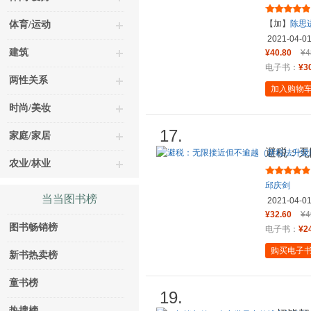
【加】
陈思
体育/运动
2021-04-0
建筑
¥40.80
¥4
电子书：
¥3
两性关系
加入购物
时尚/美妆
17.
家庭/家居
避税：无
农业/林业
版）
邱庆剑
当当图书榜
2021-04-0
¥32.60
¥4
图书畅销榜
电子书：
¥2
购买电子
新书热卖榜
童书榜
19.
热搜榜