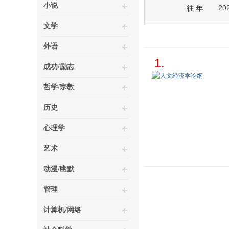
小说
20
往 年
文学
外语
1.
成功/励志
哲学/宗教
历史
心理学
艺术
动漫/幽默
管理
计算机/网络