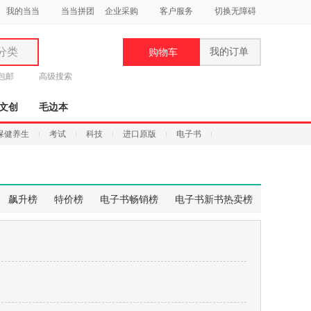
我的当当
当当拼团
企业采购
客户服务
切换无障碍
分类
我的订单
购物车
类
元包邮
高级搜索
文创
毛边本
保健养生
考试
科技
进口原版
电子书
妆
品
飙升榜
特价榜
电子书畅销榜
电子书新书热卖榜
饰
鞋
用
饰