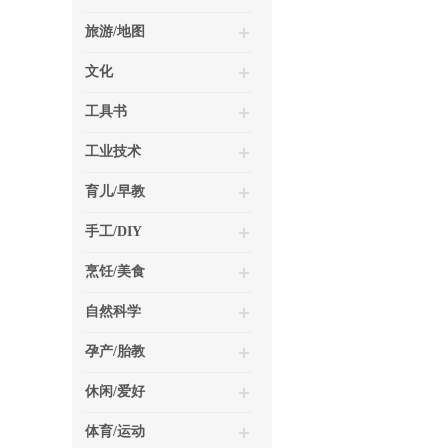
旅游/地图
文化
工具书
工业技术
育儿/早教
手工/DIY
烹饪/美食
自然科学
孕产/胎教
休闲/爱好
体育/运动