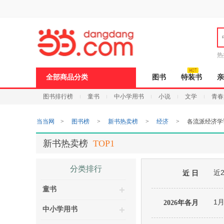
新
窗
口
打
开
无
障
热
碍
说
全部商品分类
图书
特装书
亲
明
页
图书排行榜
童书
中小学用书
小说
文学
青春
面,
按
Ctrl
当当网
>
图书榜
>
新书热卖榜
>
经济
>
各流派经济学
加
波
浪
新书热卖榜
TOP1
键
打
开
分类排行
近
导
近 日
盲
童书
模
式
1
2026年各月
中小学用书