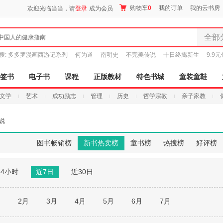
购物车
0
我的订单
我的云书房
欢迎光临当当，请
登录
成为会员
全部
中国人的健康指南
全部分
搜:
多多罗漫画西游记系列
何为道
南明史
不完美传说
十日终焉新生
9.9
尾品汇
图书
签书
电子书
课程
正版教材
特色书城
童装童鞋
电子书
文学
艺术
成功励志
管理
历史
哲学宗教
亲子家教
音像
影视
说
时尚美
母婴用
图书畅销榜
新书热卖榜
童书榜
热搜榜
好评榜
玩具
孕婴服
24小时
近7日
近30日
童装童
家居日
家具装
月
2月
3月
4月
5月
6月
7月
服装
鞋