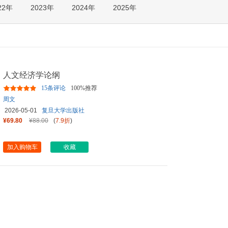
22年
2023年
2024年
2025年
箱包皮
手表饰
运动户
汽车用
食品
手机通
人文经济学论纲
数码影
15条评论
100%推荐
电脑办
周文
大家电
2026-05-01
复旦大学出版社
家用电
¥69.80
¥88.00
(
7.9折
)
加入购物车
收藏