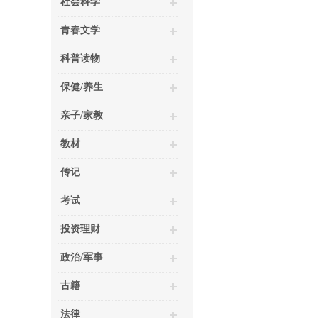
社会科学
青春文学
科普读物
保健/养生
亲子/家教
教材
传记
考试
投资理财
政治/军事
古籍
法律