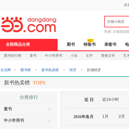
新
欢
窗
口
打
文物小精灵
开
无
障
热搜:
白狼星探
碍
说
全部商品分类
图书
特装书
亲签书
电
明
页
图书排行榜
童书
中小学用书
小说
文学
青春文学
艺
面,
按
Ctrl
当当网
>
图书榜
>
新书热卖榜
>
经济
>
区域经济
加
波
浪
新书热卖榜
TOP0
键
打
开
分类排行
近24小时
导
近 日
盲
童书
模
式
1月
2月
2026年各月
中小学用书