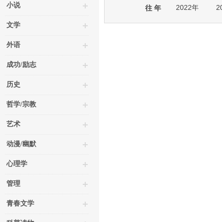
小说
2022年
2
往 年
文学
外语
成功/励志
历史
哲学/宗教
艺术
动漫/幽默
心理学
管理
青春文学