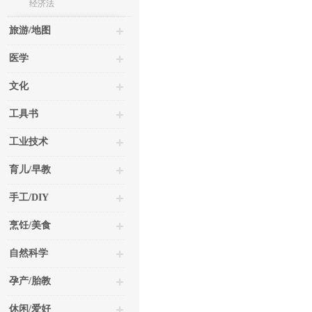
经济法
旅游/地图
医学
文化
工具书
工业技术
育儿/早教
手工/DIY
烹饪/美食
自然科学
孕产/胎教
休闲/爱好