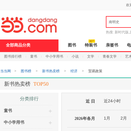
新
欢
窗
口
打
南明史
开
无
障
热搜:
新时代版
碍
邮
说
全部商品分类
图书
特装书
亲签书
电
明
页
图书排行榜
童书
中小学用书
小说
文学
青春文学
艺
面,
按
Ctrl
当当网
>
图书榜
>
新书热卖榜
>
经济
>
贸易政策
加
波
浪
新书热卖榜
TOP50
键
打
开
分类排行
近24小时
导
近 日
盲
童书
模
式
1月
2月
2026年各月
中小学用书