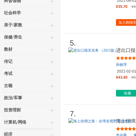
科普读物
2021-06-0
¥35.70
¥4
社会科学
加入购物
亲子/家教
保健/养生
5.
教材
进出口报关
传记
孙丽萍
2021-02-0
考试
¥43.40
¥5
古籍
收藏
政治/军事
投资理财
7.
海上丝绸
计算机/网络
经济
李伯重
，