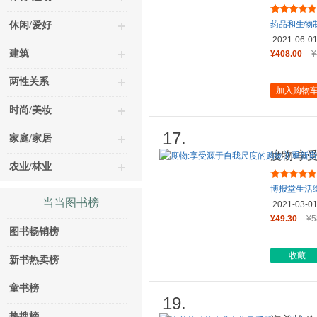
药品和生物
休闲/爱好
2021-06-0
建筑
¥408.00
¥
两性关系
加入购物
时尚/美妆
17.
家庭/家居
度物:享
农业/林业
生活意义
博报堂生活
当当图书榜
2021-03-0
¥49.30
¥5
图书畅销榜
收藏
新书热卖榜
童书榜
19.
热搜榜