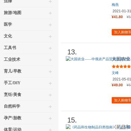
法律
梅燕
2021-01-3
旅游/地图
¥41.80
¥5
医学
加入购物
文化
工具书
13.
大国农业
工业技术
育儿/早教
文峰
2021-05-0
手工/DIY
¥49.00
¥6
烹饪/美食
加入购物
自然科学
孕产/胎教
15.
《药品和
体育/运动