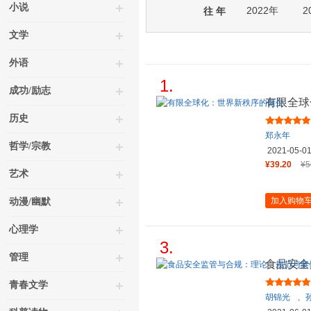
小说
2022年
2
往 年
文学
外语
1.
成功/励志
有限全球
历史
郑永年
哲学/宗教
2021-05-0
¥39.20
¥5
艺术
加入购物
动漫/幽默
心理学
3.
管理
食品安全
青春文学
胡锦光
、