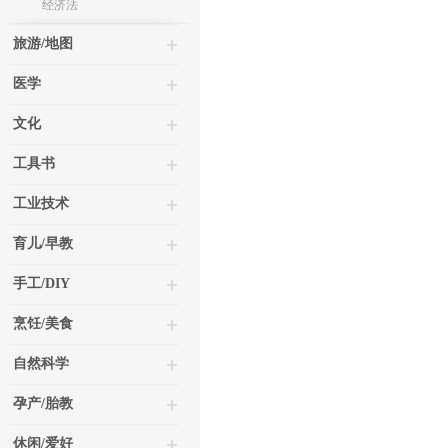
经济法
旅游/地图
医学
文化
工具书
工业技术
育儿/早教
手工/DIY
烹饪/美食
自然科学
孕产/胎教
休闲/爱好