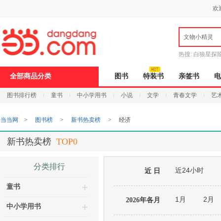
新
欢
窗
口
打
文物小精灵
开
无
障
热搜:
白狼星探
碍
说
全部商品分类
图书
特装书
亲签书
电
明
页
图书排行榜
童书
中小学用书
小说
文学
青春文学
艺
面,
按
Ctrl
当当网
>
图书榜
>
新书热卖榜
>
经济
加
波
浪
新书热卖榜
TOP0
键
打
开
分类排行
近24小时
导
近 日
盲
童书
模
式
1月
2月
2026年各月
中小学用书