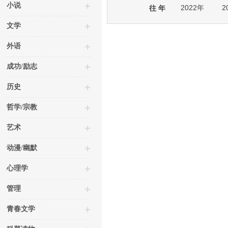
小说
2022年
2
往 年
文学
外语
成功/励志
历史
哲学/宗教
艺术
动漫/幽默
心理学
管理
青春文学