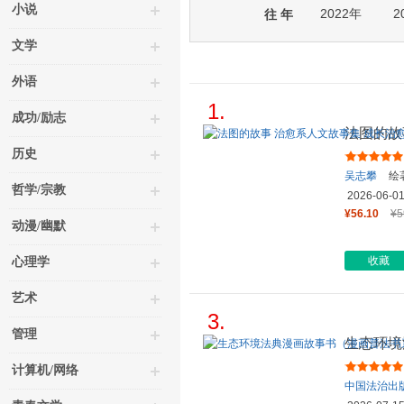
小说
2022年
2
往 年
文学
外语
1.
成功/励志
法图的故
事 成长
历史
吴志攀
绘
哲学/宗教
2026-06-0
¥56.10
¥5
动漫/幽默
收藏
心理学
艺术
3.
管理
生态环境
列）
计算机/网络
中国法治出