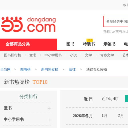
新
欢
窗
口
打
蔡皋经典中国
开
无
障
热搜:
从前有座
碍
说
全部商品分类
图书
特装书
亲签书
电
明
页
图书排行榜
童书
中小学用书
小说
文学
青春文学
艺
面,
按
Ctrl
当当网
>
图书榜
>
新书热卖榜
>
法律
>
法律普及读物
加
波
浪
新书热卖榜
TOP10
键
打
开
分类排行
近24小时
导
近 日
盲
童书
模
式
1月
2月
2026年各月
中小学用书