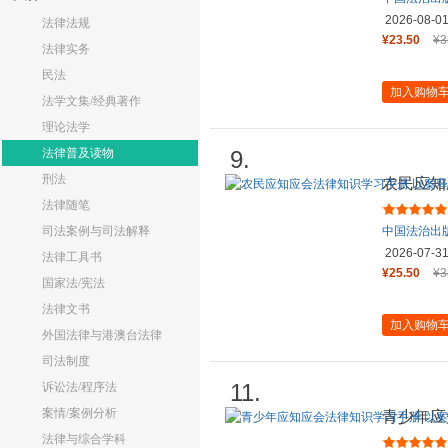
2026-08-0
法律法规
¥23.50
¥3
法律实务
民法
加入购物
法学文集/经典著作
理论法学
法律普及读物
9.
刑法
农民应知
版 全国
法律随笔
司法案例与司法解释
中国法治出
2026-07-3
法律工具书
¥25.50
¥3
国家法/宪法
法律文书
加入购物
外国法律与港澳台法律
司法制度
11.
诉讼法/程序法
案情/案例分析
青少年应
法版 全
法律与综合学科