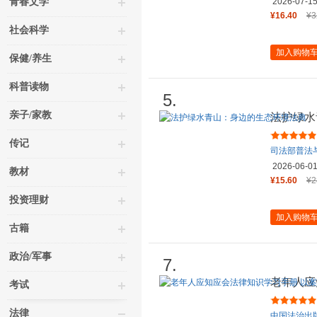
青春文学
2026-07-1
¥16.40
¥3
社会科学
加入购物
保健/养生
科普读物
5.
亲子/家教
法护绿水
传记
司法部普法
2026-06-0
教材
¥15.60
¥2
投资理财
加入购物
古籍
政治/军事
7.
老年人应
考试
法版 全
法律
中国法治出