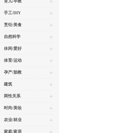
育儿/早教
手工/DIY
烹饪/美食
自然科学
休闲/爱好
体育/运动
孕产/胎教
建筑
两性关系
时尚/美妆
农业/林业
家庭/家居