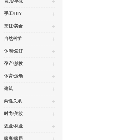
育儿/早教
手工/DIY
烹饪/美食
自然科学
休闲/爱好
孕产/胎教
体育/运动
建筑
两性关系
时尚/美妆
农业/林业
家庭/家居