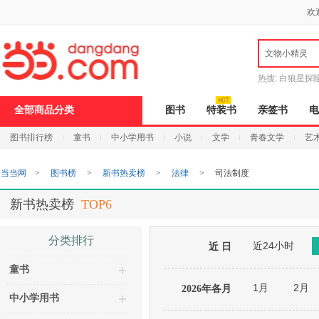
新
欢
窗
口
打
文物小精灵
开
无
障
热搜:
白狼星探
碍
说
全部商品分类
图书
特装书
亲签书
电
明
页
图书排行榜
童书
中小学用书
小说
文学
青春文学
艺
面,
按
Ctrl
当当网
>
图书榜
>
新书热卖榜
>
法律
>
司法制度
加
波
浪
新书热卖榜
TOP6
键
打
开
分类排行
近24小时
导
近 日
盲
童书
模
式
1月
2月
2026年各月
中小学用书