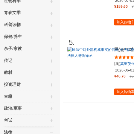
社会科学
2026-07-0
¥159.60
¥
青春文学
加入购物
科普读物
保健/养生
5.
亲子/家教
民法中对
护制度研
传记
[奥]
莫里茨·
2026-06-0
教材
¥46.70
¥5
投资理财
加入购物
古籍
政治/军事
考试
法律