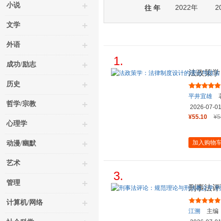
小说
2022年
2
往 年
文学
外语
1.
成功/励志
法政策学
（第2版
历史
平井宜雄
哲学/宗教
2026-07-0
¥55.10
¥5
心理学
加入购物
动漫/幽默
艺术
3.
管理
刑事法评
法学理论
计算机/网络
江溯
主编