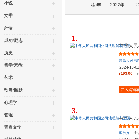
小说
2022年
2
往 年
文学
外语
1.
成功/励志
中华人民
历史
最高人民法
哲学/宗教
2024-10-0
¥193.00
¥
艺术
加入购物
动漫/幽默
心理学
3.
管理
中华人民
青春文学
李东方
主