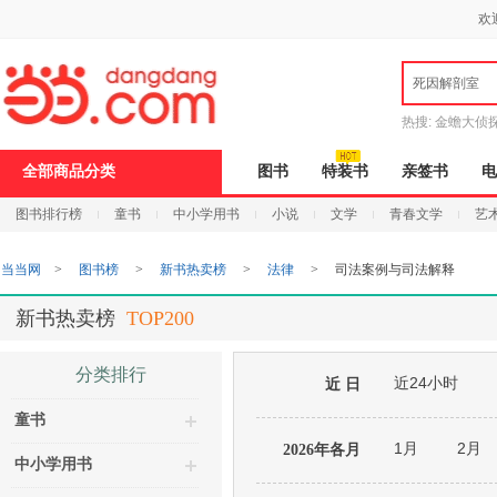
新
欢
窗
口
打
死因解剖室
开
无
障
热搜:
金蟾大侦
碍
说
9.9元包邮
说
全部商品分类
图书
特装书
亲签书
电
明
页
图书排行榜
童书
中小学用书
小说
文学
青春文学
艺
面,
按
Ctrl
当当网
>
图书榜
>
新书热卖榜
>
法律
>
司法案例与司法解释
加
波
浪
新书热卖榜
TOP200
键
打
开
分类排行
近24小时
导
近 日
盲
童书
模
式
1月
2月
2026年各月
中小学用书