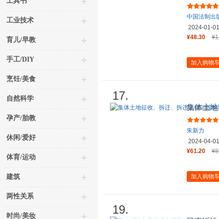
工具书
全书（根
中国法制出
工业技术
2024-01-0
¥48.30
¥1
育儿/早教
手工/DIY
加入购物
烹饪/美食
17.
自然科学
集体土地
与实例（
孕产/胎教
朱新力
休闲/爱好
2024-04-0
¥61.20
¥8
体育/运动
建筑
加入购物
两性关系
19.
时尚/美妆