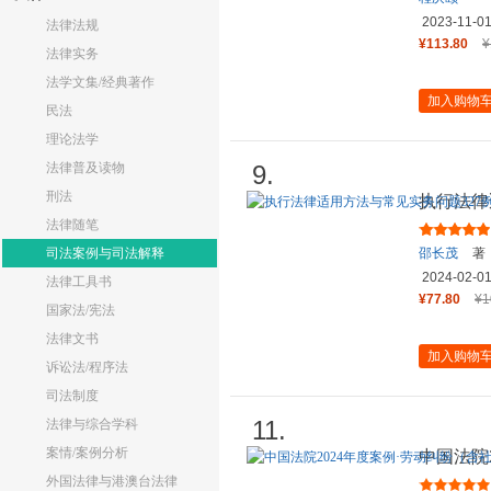
2023-11-0
法律法规
¥113.80
¥
法律实务
法学文集/经典著作
加入购物
民法
理论法学
法律普及读物
9.
刑法
执行法律
法律随笔
司法案例与司法解释
邵长茂
著
2024-02-0
法律工具书
¥77.80
¥1
国家法/宪法
法律文书
加入购物
诉讼法/程序法
司法制度
11.
法律与综合学科
案情/案例分析
中国法院
保险纠纷
外国法律与港澳台法律