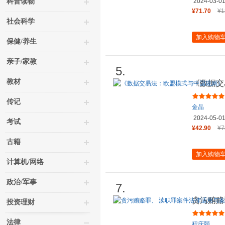
科普读物
2024-03-0
¥71.70
¥1
社会科学
加入购物
保健/养生
亲子/家教
5.
教材
《数据交
（数据交
传记
金晶
2024-05-0
考试
¥42.90
¥7
古籍
加入购物
计算机/网络
政治/军事
7.
贪污贿赂
投资理财
指导
法律
程庆颐