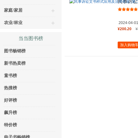
民事诉讼
版)
家庭/家居
农业/林业
2024-04-0
¥200.20
¥
当当图书榜
加入购物
图书畅销榜
新书热卖榜
童书榜
热搜榜
好评榜
飙升榜
特价榜
电子书畅销榜