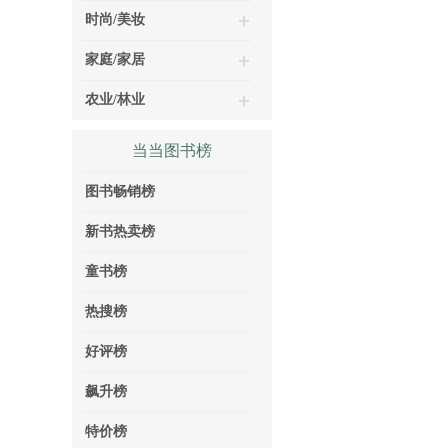
时尚/美妆
家庭/家居
农业/林业
当当图书榜
图书畅销榜
新书热卖榜
童书榜
热搜榜
好评榜
飙升榜
特价榜