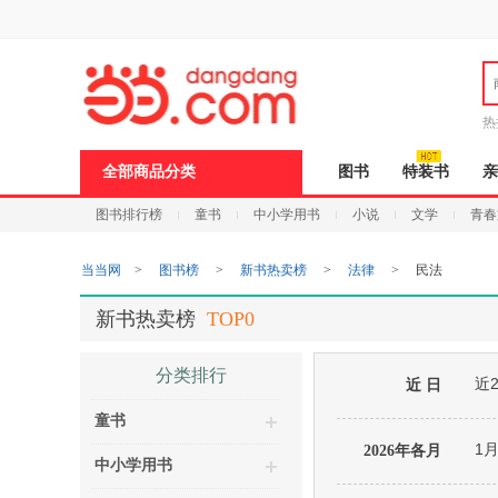
新
窗
口
打
开
无
障
热
碍
邮
说
全部商品分类
图书
特装书
亲
明
页
图书排行榜
童书
中小学用书
小说
文学
青春
面,
按
Ctrl
当当网
>
图书榜
>
新书热卖榜
>
法律
>
民法
加
波
浪
新书热卖榜
TOP0
键
打
开
分类排行
近
导
近 日
盲
童书
模
式
1
2026年各月
中小学用书