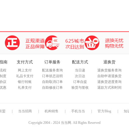
指南
支付方式
订单服务
配送方式
退换货
流程
网上支付
配送服务查询
当日递
退换货服务查询
制度
礼品卡支付
订单状态说明
次日达
自助申请退换货
协议
银行转账
自助取消订单
订单自提
退换货进度查询
优惠
礼券支付
自助修改订单
验货与签收
退款方式和时间
联盟
|
当当招商
|
机构销售
|
手机当当
|
官方Blog
|
知
Copyright 2004 - 2024 当当网. All Rights Reserved