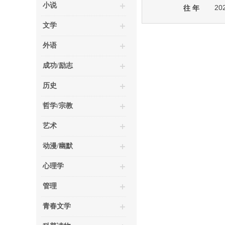
小说
20
往 年
文学
外语
成功/励志
历史
哲学/宗教
艺术
动漫/幽默
心理学
管理
青春文学