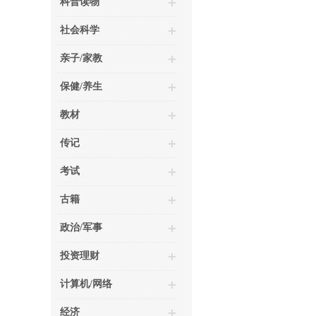
科普读物
社会科学
亲子/家教
保健/养生
教材
传记
考试
古籍
政治/军事
投资理财
计算机/网络
经济