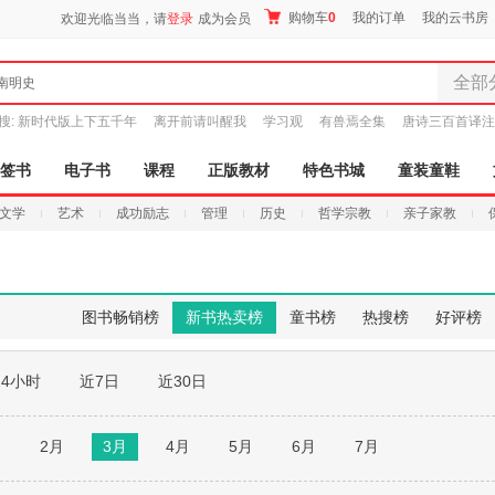
购物车
0
我的订单
我的云书房
欢迎光临当当，请
登录
成为会员
全部
南明史
全部分
搜:
新时代版上下五千年
离开前请叫醒我
学习观
有兽焉全集
唐诗三百首译注
尾品汇
图书
签书
电子书
课程
正版教材
特色书城
童装童鞋
电子书
文学
艺术
成功励志
管理
历史
哲学宗教
亲子家教
音像
影视
时尚美
母婴用
图书畅销榜
新书热卖榜
童书榜
热搜榜
好评榜
玩具
孕婴服
24小时
近7日
近30日
童装童
家居日
家具装
月
2月
3月
4月
5月
6月
7月
服装
鞋