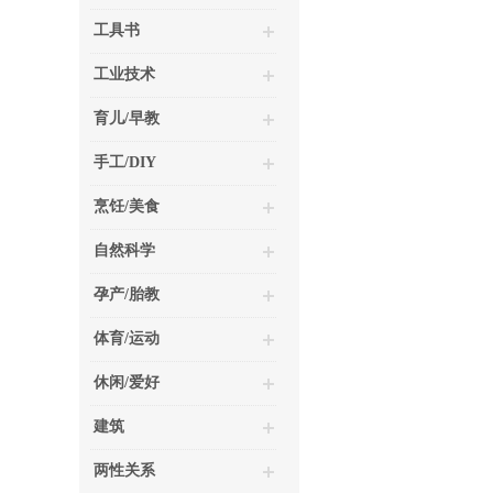
工具书
工业技术
育儿/早教
手工/DIY
烹饪/美食
自然科学
孕产/胎教
体育/运动
休闲/爱好
建筑
两性关系