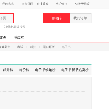
我的当当
当当拼团
企业采购
客户服务
切换无障碍
分类
我的订单
购物车
类
9.9元包
高级搜索
文创
毛边本
保健养生
考试
科技
进口原版
电子书
妆
品
飙升榜
特价榜
电子书畅销榜
电子书新书热卖榜
饰
鞋
用
饰