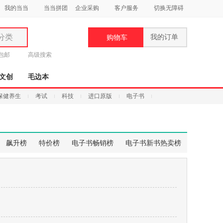
我的当当
当当拼团
企业采购
客户服务
切换无障碍
分类
我的订单
购物车
类
元包邮
高级搜索
文创
毛边本
保健养生
考试
科技
进口原版
电子书
妆
品
飙升榜
特价榜
电子书畅销榜
电子书新书热卖榜
饰
鞋
用
饰