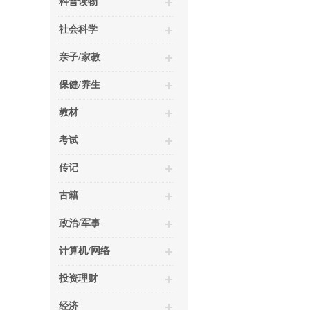
科普读物
社会科学
亲子/家教
保健/养生
教材
考试
传记
古籍
政治/军事
计算机/网络
投资理财
经济