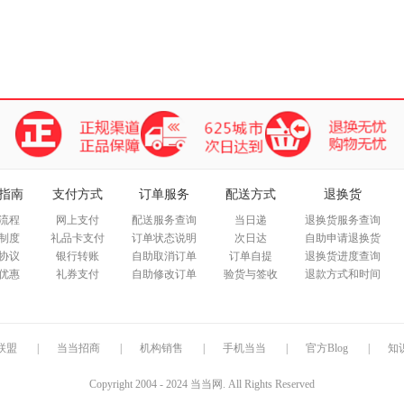
指南
支付方式
订单服务
配送方式
退换货
流程
网上支付
配送服务查询
当日递
退换货服务查询
制度
礼品卡支付
订单状态说明
次日达
自助申请退换货
协议
银行转账
自助取消订单
订单自提
退换货进度查询
优惠
礼券支付
自助修改订单
验货与签收
退款方式和时间
联盟
|
当当招商
|
机构销售
|
手机当当
|
官方Blog
|
知
Copyright 2004 - 2024 当当网. All Rights Reserved