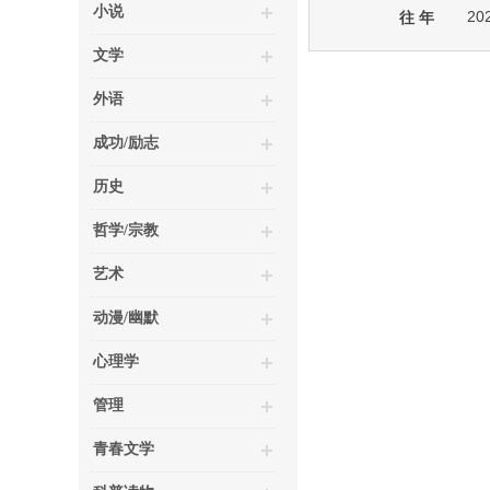
小说
20
往 年
文学
外语
成功/励志
历史
哲学/宗教
艺术
动漫/幽默
心理学
管理
青春文学