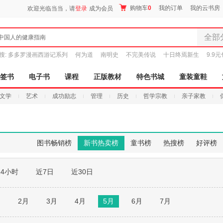
购物车
0
我的订单
我的云书房
欢迎光临当当，请
登录
成为会员
全部
中国人的健康指南
全部分
搜:
多多罗漫画西游记系列
何为道
南明史
不完美传说
十日终焉新生
9.9
尾品汇
图书
签书
电子书
课程
正版教材
特色书城
童装童鞋
电子书
文学
艺术
成功励志
管理
历史
哲学宗教
亲子家教
音像
影视
时尚美
母婴用
图书畅销榜
新书热卖榜
童书榜
热搜榜
好评榜
玩具
孕婴服
24小时
近7日
近30日
童装童
家居日
家具装
月
2月
3月
4月
5月
6月
7月
服装
鞋