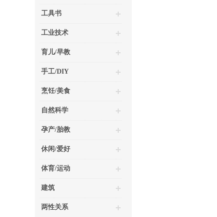
工具书
工业技术
育儿/早教
手工/DIY
烹饪/美食
自然科学
孕产/胎教
休闲/爱好
体育/运动
建筑
两性关系