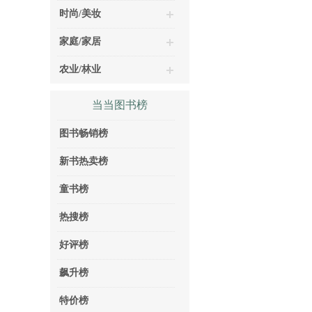
时尚/美妆
家庭/家居
农业/林业
当当图书榜
图书畅销榜
新书热卖榜
童书榜
热搜榜
好评榜
飙升榜
特价榜