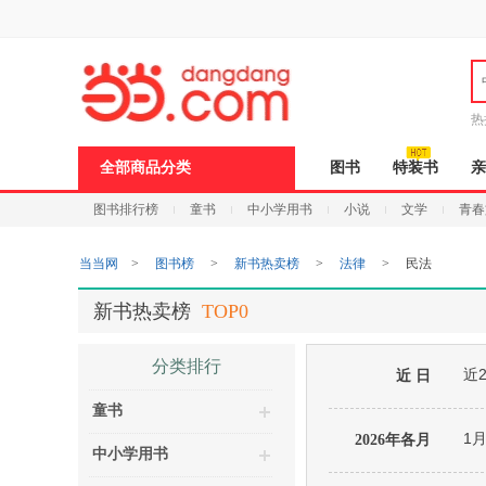
新
窗
口
打
开
无
障
热
碍
说
全部商品分类
图书
特装书
亲
明
页
图书排行榜
童书
中小学用书
小说
文学
青春
面,
按
Ctrl
当当网
>
图书榜
>
新书热卖榜
>
法律
>
民法
加
波
浪
新书热卖榜
TOP0
键
打
开
分类排行
近
导
近 日
盲
童书
模
式
1
2026年各月
中小学用书