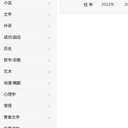
小说
2022年
2
往 年
文学
外语
成功/励志
历史
哲学/宗教
艺术
动漫/幽默
心理学
管理
青春文学