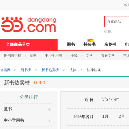
新
欢
窗
口
打
搜索商品
开
无
障
热搜:
碍
说
全部商品分类
图书
特装书
亲签书
电
明
页
图书排行榜
童书
中小学用书
小说
文学
青春文学
艺
面,
按
Ctrl
当当网
>
图书榜
>
新书热卖榜
>
法律
>
法律法规
加
波
浪
新书热卖榜
TOP0
键
打
开
分类排行
近24小时
导
近 日
盲
童书
模
式
1月
2月
2026年各月
中小学用书