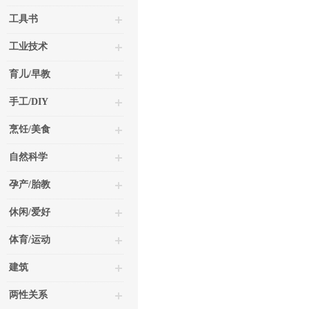
工具书
工业技术
育儿/早教
手工/DIY
烹饪/美食
自然科学
孕产/胎教
休闲/爱好
体育/运动
建筑
两性关系