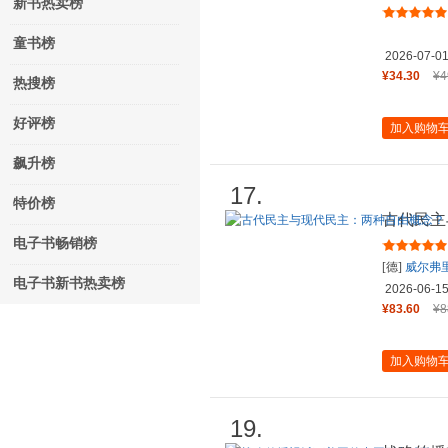
新书热卖榜
童书榜
2026-07-0
¥34.30
¥4
热搜榜
好评榜
加入购物
飙升榜
17.
特价榜
古代民主
电子书畅销榜
[德]
威尔弗
电子书新书热卖榜
2026-06-1
¥83.60
¥8
加入购物
19.