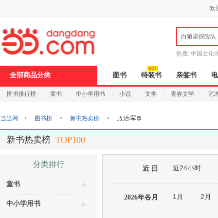
新
欢
窗
口
打
白狼星探险队
开
无
障
热搜:
中国文化
碍
说
全部商品分类
图书
特装书
亲签书
电
明
页
图书排行榜
童书
中小学用书
小说
文学
青春文学
艺
面,
按
Ctrl
当当网
>
图书榜
>
新书热卖榜
>
政治/军事
加
波
浪
新书热卖榜
TOP100
键
打
开
分类排行
近24小时
导
近 日
盲
童书
模
式
1月
2月
2026年各月
中小学用书