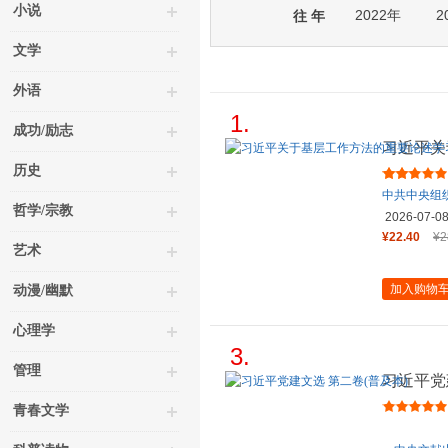
小说
2022年
2
往 年
文学
外语
1.
成功/励志
习近平关
读本
历史
中共中央组
哲学/宗教
2026-07-0
¥22.40
¥2
艺术
加入购物
动漫/幽默
心理学
3.
管理
习近平党
青春文学