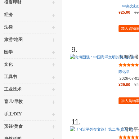
投资理财
中央文献
¥25.00
¥3
经济
法律
加入购物
旅游/地图
9.
医学
向海图强
文化
陈远章
工具书
2026-07-0
¥29.00
¥5
工业技术
加入购物
育儿/早教
手工/DIY
11.
烹饪/美食
《习近平
自然科学