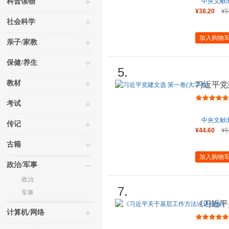
科普读物
中央文献
¥38.20
¥5
社会科学
加入购物
亲子/家教
保健/养生
5.
教材
习近平党
考试
中央文献
传记
¥44.60
¥6
古籍
加入购物
政治/军事
政治
7.
军事
《习近平
计算机/网络
（大字本