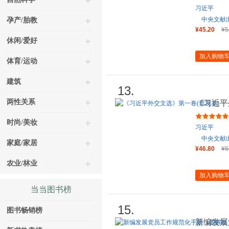
习近平
中央文献
孕产/胎教
¥45.20
¥5
休闲/爱好
加入购物
体育/运动
建筑
13.
两性关系
《习近平
时尚/美妆
习近平
中央文献
家庭/家居
¥46.80
¥6
农业/林业
加入购物
当当图书榜
15.
图书畅销榜
新编发展