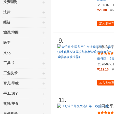
投资理财
2026-07-0
¥29.00
¥5
法律
经济
加入购物
旅游/地图
9.
医学
大学问 
中外档案
文化
李丹阳
刘
工具书
2026-07-0
¥112.10
¥
工业技术
加入购物
育儿/早教
手工/DIY
11.
烹饪/美食
《习近平
自然科学