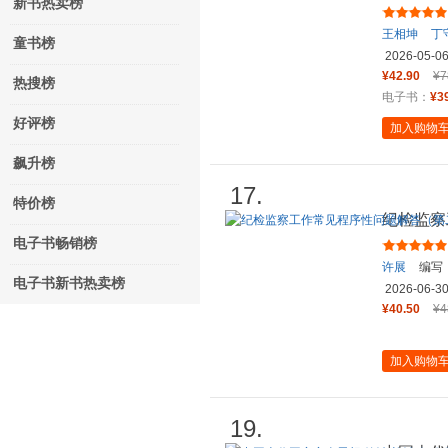
新书热卖榜
王相坤
丁
童书榜
2026-05-0
¥42.90
¥7
热搜榜
电子书：
¥3
好评榜
加入购物
飙升榜
17.
特价榜
纪检监察
版）
电子书畅销榜
许展
编写
电子书新书热卖榜
2026-06-3
¥40.50
¥4
加入购物
19.