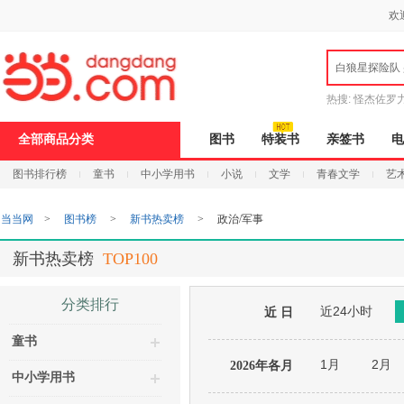
新
欢
窗
口
打
白狼星探险队
开
无
障
热搜:
怪杰佐罗
碍
说
全部商品分类
图书
特装书
亲签书
电
明
页
图书排行榜
童书
中小学用书
小说
文学
青春文学
艺
面,
按
Ctrl
当当网
>
图书榜
>
新书热卖榜
>
政治/军事
加
波
浪
新书热卖榜
TOP100
键
打
开
分类排行
近24小时
导
近 日
盲
童书
模
式
1月
2月
2026年各月
中小学用书