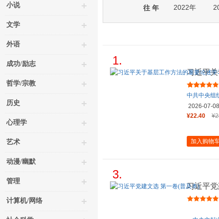
小说
2022年
2
往 年
文学
外语
1.
成功/励志
习近平关
读本
哲学/宗教
中共中央组
历史
2026-07-0
¥22.40
¥2
心理学
加入购物
艺术
动漫/幽默
3.
管理
习近平党
计算机/网络