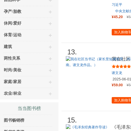
习近平
中央文献
孕产/胎教
¥45.20
¥5
休闲/爱好
加入购物
体育/运动
建筑
13.
两性关系
我在社区
蒜皮见真
时尚/美妆
谢文龙
2025-06-0
家庭/家居
¥59.00
¥5
农业/林业
加入购物
当当图书榜
15.
图书畅销榜
《毛泽东