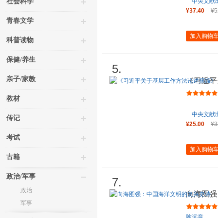
社会科学
中央文献
¥37.40
¥5
青春文学
加入购物
科普读物
保健/养生
5.
亲子/家教
《习近平
（大字本
教材
中央文献
传记
¥25.00
¥3
考试
加入购物
古籍
政治/军事
7.
政治
向海图强
军事
陈远章