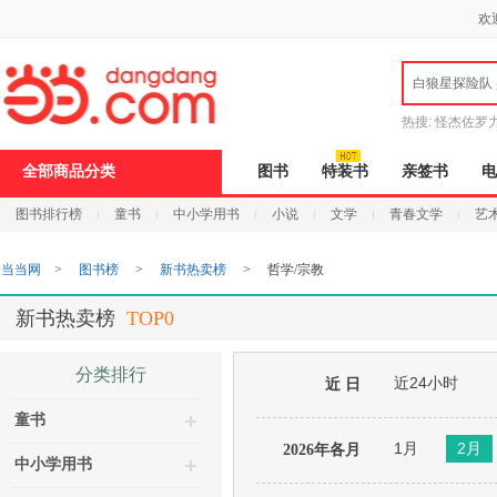
新
欢
窗
口
打
白狼星探险队
开
无
障
热搜:
怪杰佐罗
碍
说
全部商品分类
图书
特装书
亲签书
电
明
页
图书排行榜
童书
中小学用书
小说
文学
青春文学
艺
面,
按
Ctrl
当当网
>
图书榜
>
新书热卖榜
>
哲学/宗教
加
波
浪
新书热卖榜
TOP0
键
打
开
分类排行
近24小时
导
近 日
盲
童书
模
式
1月
2月
2026年各月
中小学用书