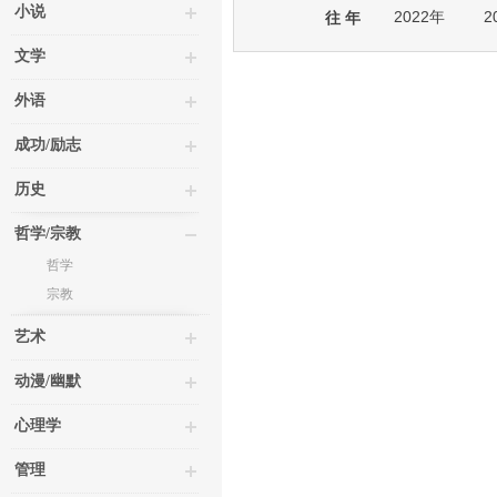
小说
2022年
2
往 年
文学
外语
成功/励志
历史
哲学/宗教
哲学
宗教
艺术
动漫/幽默
心理学
管理