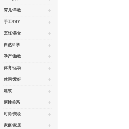
育儿/早教
手工/DIY
烹饪/美食
自然科学
孕产/胎教
体育/运动
休闲/爱好
建筑
两性关系
时尚/美妆
家庭/家居