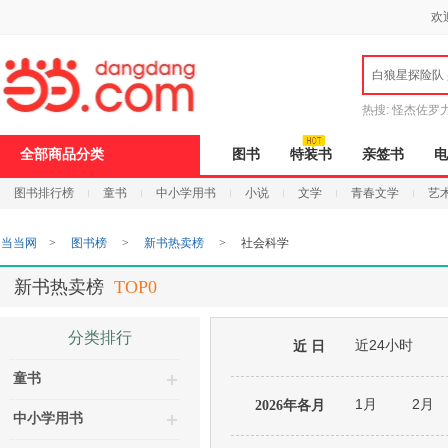
新
欢
窗
口
打
白狼星探险队
开
无
障
热搜:
怪杰佐罗
碍
说
全部商品分类
图书
特装书
亲签书
电
明
页
图书排行榜
童书
中小学用书
小说
文学
青春文学
艺
面,
按
Ctrl
当当网
>
图书榜
>
新书热卖榜
>
社会科学
加
波
浪
新书热卖榜
TOP0
键
打
开
分类排行
近24小时
导
近 日
盲
童书
模
式
1月
2月
2026年各月
中小学用书