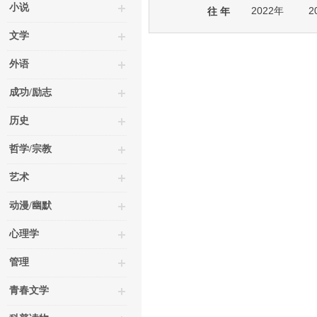
小说
2022年
2
往 年
文学
外语
成功/励志
历史
哲学/宗教
艺术
动漫/幽默
心理学
管理
青春文学