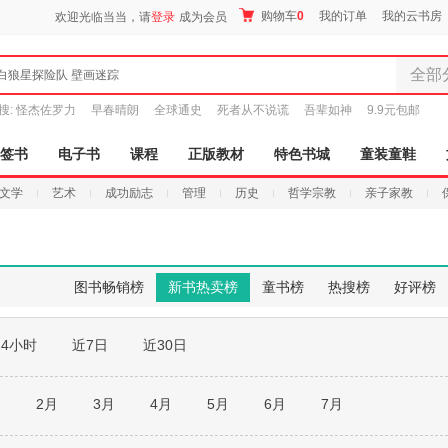
购物车
0
我的订单
我的云书房
欢迎光临当当，请
登录
成为会员
全部
白狼星探险队 壁画迷踪
全部分
搜:
怪杰佐罗力
早春晴朗
全球通史
死者从不说谎
吾辈如神
9.9元包邮
尾品汇
图书
签书
电子书
课程
正版教材
特色书城
童装童鞋
电子书
文学
艺术
成功励志
管理
历史
哲学宗教
亲子家教
音像
影视
时尚美
母婴用
图书畅销榜
新书热卖榜
童书榜
热搜榜
好评榜
玩具
孕婴服
24小时
近7日
近30日
童装童
家居日
家具装
月
2月
3月
4月
5月
6月
7月
服装
鞋