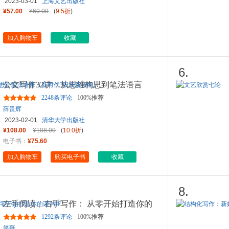
2023-03-01
上海文艺出版社
¥57.00
¥60.00
(
9.5折
)
加入购物车
收藏
6.
公文写作32讲：从思维构思到笔法语言
（新时代?职场新技能）
2248条评论
100%推荐
薛贵辉
2023-02-01
清华大学出版社
¥108.00
¥108.00
(
10.0折
)
电子书：
¥75.60
加入购物车
购买电子书
收藏
8.
左手阅读，右手写作： 从零开始打造你的
读书IP
1292条评论
100%推荐
笑薇