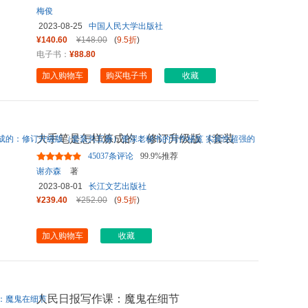
梅俊
2023-08-25
中国人民大学出版社
¥140.60
¥148.00
(
9.5折
)
电子书：
¥88.80
加入购物车
购买电子书
收藏
大手笔是怎样炼成的：修订升级版（套装
共五册）资深老秘书的写作
...
45037条评论
99.9%推荐
谢亦森
著
2023-08-01
长江文艺出版社
¥239.40
¥252.00
(
9.5折
)
加入购物车
收藏
人民日报写作课：魔鬼在细节