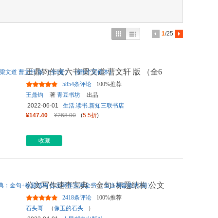
具
品
外
1
/25
品
讯
王鼎钧作文六书 梁文道 曹文轩 版 （全6
音
册）（赠6个写作本）
5854条评论
100%推荐
公
王鼎钧
著
青豆书坊
出品
2022-06-01
生活.读书.新知三联书店
器
¥147.40
¥268.00
(
5.5折
)
收藏
公文写作速查宝典：金句+标题结构 公文
写作实用全书 （当当网套装
...
2418条评论
100%推荐
石头哥
（
像玉的石头
）