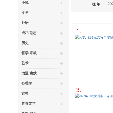
小说
20
往 年
文学
外语
1.
成功/励志
历史
哲学/宗教
艺术
动漫/幽默
心理学
3.
管理
青春文学