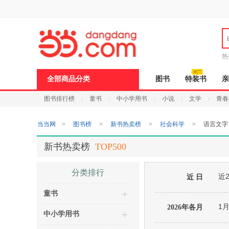
新
窗
口
打
开
无
障
热
碍
说
全部商品分类
图书
特装书
亲
明
页
图书排行榜
童书
中小学用书
小说
文学
青春
面,
按
Ctrl
当当网
>
图书榜
>
新书热卖榜
>
社会科学
>
语言文字
加
波
浪
新书热卖榜
TOP500
键
打
开
分类排行
近
导
近 日
盲
童书
模
式
1
2026年各月
中小学用书