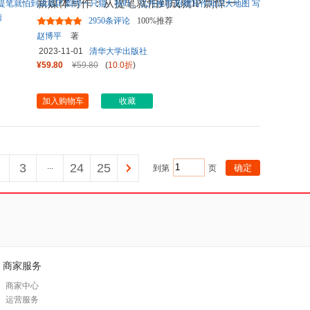
新媒体写作：从提笔就怕到成就IP 剽悍一
只猫、秋叶、弘丹推荐 附
...
2950条评论
100%推荐
赵博平
著
2023-11-01
清华大学出版社
¥59.80
¥59.80
(
10.0折
)
加入购物车
收藏
3
...
24
25
到第
页
商家服务
商家中心
运营服务