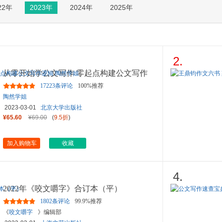
22年
2023年
2024年
2025年
箱包皮
手表饰
运动户
汽车用
食品
2.
手机通
从零开始学公文写作 零起点构建公文写作
数码影
逻辑 陶然学姐
17223条评论
100%推荐
电脑办
陶然学姐
大家电
2023-03-01
北京大学出版社
家用电
¥65.60
¥69.00
(
9.5折
)
加入购物车
收藏
4.
2022年《咬文嚼字》合订本（平）
1802条评论
99.9%推荐
《
咬文嚼字
》编辑部