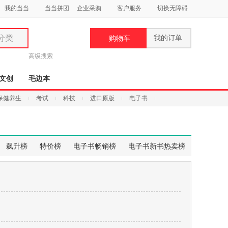
我的当当
当当拼团
企业采购
客户服务
切换无障碍
分类
我的订单
购物车
类
高级搜索
文创
毛边本
保健养生
考试
科技
进口原版
电子书
妆
品
飙升榜
特价榜
电子书畅销榜
电子书新书热卖榜
饰
鞋
用
饰