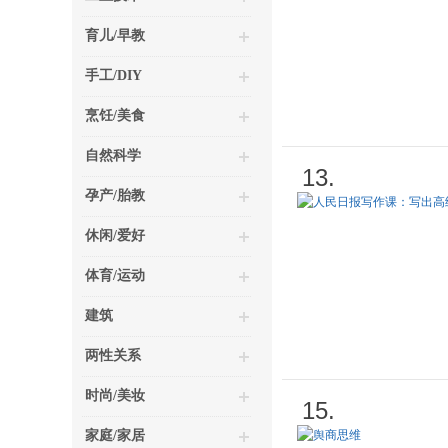
育儿/早教
手工/DIY
烹饪/美食
自然科学
13.
孕产/胎教
休闲/爱好
体育/运动
建筑
两性关系
时尚/美妆
15.
家庭/家居