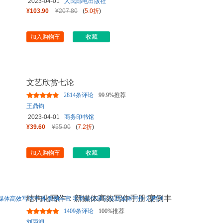
2023-04-01
人民邮电出版社
¥103.90
¥207.80
(
5.0折
)
加入购物车
收藏
文艺欣赏七论
2814条评论
99.9%推荐
王鼎钧
2023-04-01
商务印书馆
¥39.60
¥55.00
(
7.2折
)
加入购物车
收藏
结构化写作：新媒体高效写作手册 案例丰
富 零基础快速玩转新媒体
...
1409条评论
100%推荐
刘丙润