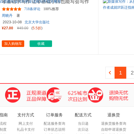
零基础学写作 让零基础小白也能写会写作
的全流程写作指导教程
718条评论
100%推荐
周晓丹
著
2023-10-08
北京大学出版社
¥27.00
¥49.00
(
5.5折
)
加入购物车
收藏
1
2
指南
支付方式
订单服务
配送方式
退换货
流程
网上支付
配送服务查询
当日递
退换货服务查询
制度
礼品卡支付
订单状态说明
次日达
自助申请退换货