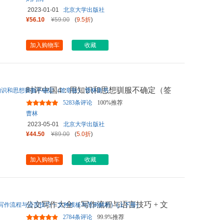
2023-01-01
北京大学出版社
¥56.10
¥59.00
(
9.5折
)
加入购物车
收藏
时评中国4：用知识和思想驯服不确定（签
章版） 曹林新书
5283条评论
100%推荐
曹林
2023-05-01
北京大学出版社
¥44.50
¥89.00
(
5.0折
)
加入购物车
收藏
公文写作大全（写作流程与语言技巧 + 文
种模板与范例解析）(上下
...
2784条评论
99.9%推荐