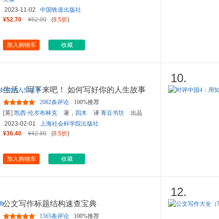
2023-11-02
中国铁道出版社
¥52.70
¥62.00
(
8.5折
)
加入购物车
收藏
10.
生活，写下来吧！ 如何写好你的人生故事
2082条评论
100%推荐
[英]
凯西·伦岑布林克
著，
四木
译
青豆书坊
出品
2023-02-01
上海社会科学院出版社
¥36.40
¥42.80
(
8.5折
)
加入购物车
收藏
12.
公文写作标题结构速查宝典
1565条评论
100%推荐