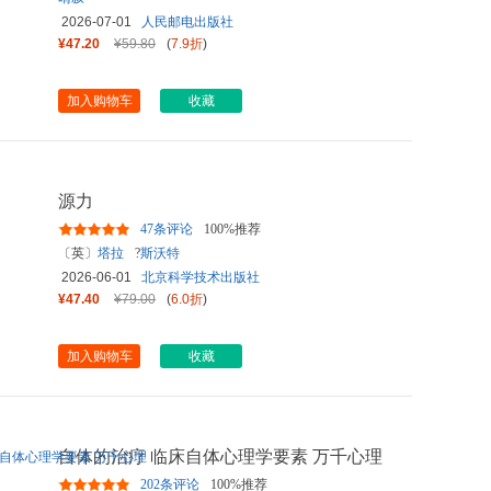
2026-07-01
人民邮电出版社
¥47.20
¥59.80
(
7.9折
)
加入购物车
收藏
源力
47条评论
100%推荐
〔英〕
塔拉
?
斯沃特
2026-06-01
北京科学技术出版社
¥47.40
¥79.00
(
6.0折
)
加入购物车
收藏
自体的治疗 临床自体心理学要素 万千心理
202条评论
100%推荐