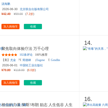
汤海鹏
2026-06-30
北京联合出版有限公司
¥42.40
¥59.00
(
7.2折
)
加入购物车
收藏
14.
聚焦取向体验疗法 万千心理
102条评论
100%推荐
【美】
尤金
?T.
简德林
（
Eugene
T.
Gendlin
2026-06-01
中国轻工业出版社
¥70.80
¥118.00
(
6.0折
)
加入购物车
收藏
16.
相信的力量 莱斯?布朗 励志 人生低谷 人生