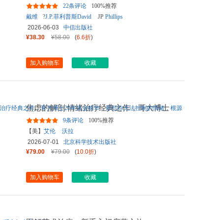
尾酒》作者戴维 菲利普斯
...
22条评论
100%推荐
戴维
?
J.P.菲利普斯David
JP
Phillips
2026-06-03
中信出版社
¥38.30
¥58.00
(
6.6折
)
加入购物车
收藏
焦虑的解剖 情绪治疗经典之作，哥大博士
20年执业精华，那些你无
...
9条评论
100%推荐
【美】
艾伦
沃拉
2026-07-01
北京科学技术出版社
¥79.00
¥79.00
(
10.0折
)
加入购物车
收藏