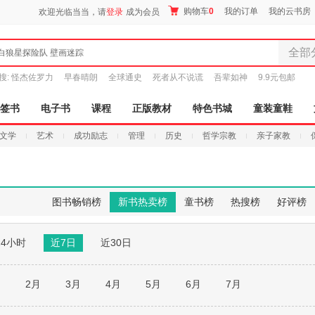
购物车
0
我的订单
我的云书房
欢迎光临当当，请
登录
成为会员
全部
白狼星探险队 壁画迷踪
全部分
搜:
怪杰佐罗力
早春晴朗
全球通史
死者从不说谎
吾辈如神
9.9元包邮
尾品汇
图书
签书
电子书
课程
正版教材
特色书城
童装童鞋
电子书
文学
艺术
成功励志
管理
历史
哲学宗教
亲子家教
音像
影视
时尚美
母婴用
图书畅销榜
新书热卖榜
童书榜
热搜榜
好评榜
玩具
孕婴服
24小时
近7日
近30日
童装童
家居日
家具装
月
2月
3月
4月
5月
6月
7月
服装
鞋