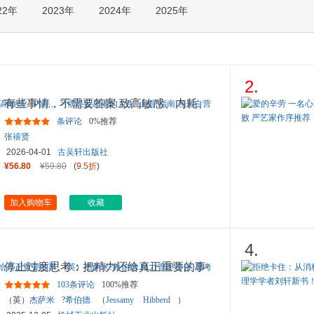
22年
2023年
2024年
2025年
箱包皮
手表饰
运动户
汽车用
食品
2.
手机通
有些事情，不需要答案 致高敏感、内耗、
数码影
习惯性反思者的人生“止损
...
条评论
0%推荐
电脑办
张禧贤
大家电
2026-04-01
古吴轩出版社
家用电
¥56.80
¥59.80
(
9.5折
)
加入购物车
收藏
4.
停止过度思考：把精力还给真正重要的事
（英）杰萨米?希伯德
...
103条评论
100%推荐
（英）
杰萨米
?
希伯德
（
Jessamy
Hibberd
）