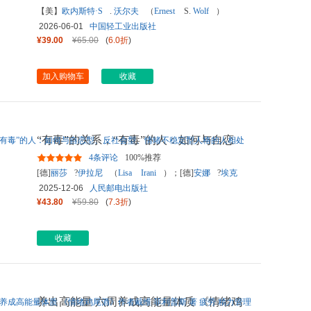
【美】
欧内斯特·S
.
沃尔夫
（
Ernest
S.
Wolf
）
2026-06-01
中国轻工业出版社
¥39.00
¥65.00
(
6.0折
)
加入购物车
收藏
“有毒”的关系，“有毒”的人：如何与自恋
型、反社会型、情绪不
...
4条评论
100%推荐
[德]
丽莎
?
伊拉尼
（
Lisa
Irani
）；[德]
安娜
?
埃克
特
（
Anna
Eckert
）
2025-12-06
人民邮电出版社
¥43.80
¥59.80
(
7.3折
)
收藏
养出高能量 六周养成高能量体质 《情绪鸡