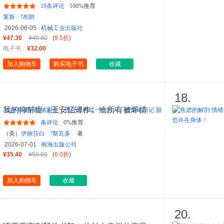
力量
18条评论
100%推荐
莱斯
?
布朗
2026-06-05
机械工业出版社
¥47.30
¥49.80
(
9.5折
)
电子书：
¥32.00
加入购物车
购买电子书
收藏
18.
我的抑郁症（王安忆译作。给所有被坏情
绪困住，但还想再试一次的
...
条评论
0%推荐
（美）
伊丽莎白
?
斯瓦多
著
2026-07-01
南海出版公司
¥35.40
¥59.00
(
6.0折
)
加入购物车
收藏
20.