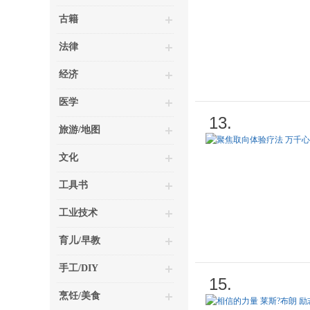
古籍
法律
经济
医学
13.
旅游/地图
文化
工具书
工业技术
育儿/早教
手工/DIY
15.
烹饪/美食