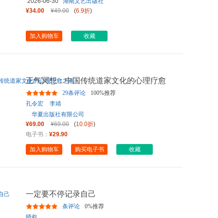
2026-06-30
湖南文艺出版社
¥34.00
¥49.00
(
6.9折
)
加入购物车
收藏
正气冥想：中国传统道家文化的心理疗愈
之道
29条评论
100%推荐
孔令宏
李靖
华夏出版社有限公司
¥69.00
¥69.00
(
10.0折
)
电子书：
¥29.90
加入购物车
购买电子书
收藏
一定要不停记录自己
条评论
0%推荐
晴叙