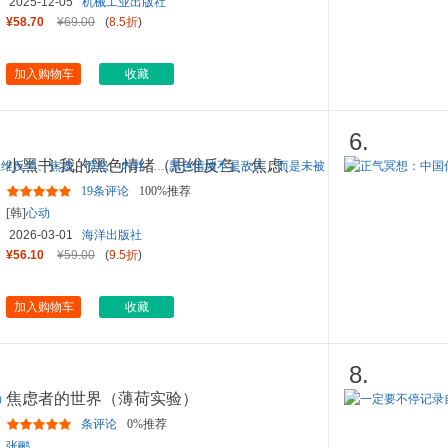
2025-12-05
机械工业出版社
¥58.70
¥69.00
(
8.5折
)
加入购物车
收藏
6.
小黑书·我的黑色情绪（思维反刍、焦虑、
愤怒、内耗……黑色情绪
...
19条评论
100%推荐
[韩]
心动
2026-03-01
海洋出版社
¥56.10
¥59.00
(
9.5折
)
加入购物车
收藏
8.
焦虑者的世界（薄荷实验）
条评论
0%推荐
张鹂