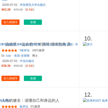
2026-07-01
华东师范大学出版社
¥63.30
¥75.00
(
8.4折
)
加入购物车
收藏
10.
一边崩溃 一边自愈 针对困境 情绪急救 及
时止损 获得疗愈《为什么
...
9条评论
100%推荐
Dr.
Julie
朱莉·史密斯
博士
2026-07-01
中信出版社
¥38.30
¥58.00
(
6.6折
)
加入购物车
收藏
12.
人格的健全：读懂自己和身边的人
条评论
0%推荐