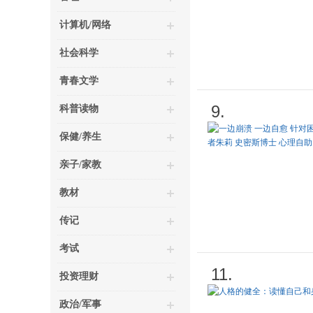
计算机/网络
社会科学
青春文学
9.
科普读物
保健/养生
亲子/家教
教材
传记
考试
11.
投资理财
政治/军事