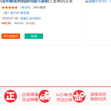
请不要审判我的书架：从村上春树的宾果
到字里行间的隐秘独白
1条评论
100%推荐
（美）
格兰特·斯奈德
2026-07-08
机械工业出版社
¥45.50
¥69.00
(
6.6折
)
加入购物车
收藏