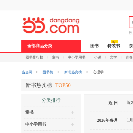
新
窗
口
打
开
无
障
热
碍
说
全部商品分类
图书
特装书
亲
明
页
图书排行榜
童书
中小学用书
小说
文学
青春
面,
按
Ctrl
当当网
>
图书榜
>
新书热卖榜
>
心理学
加
波
浪
新书热卖榜
TOP50
键
打
开
分类排行
近
导
近 日
盲
童书
模
式
1
2026年各月
中小学用书