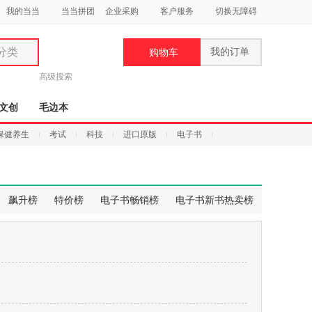
我的当当
当当拼团
企业采购
客户服务
切换无障碍
分类
我的订单
购物车
类
高级搜索
文创
毛边本
保健养生
考试
科技
进口原版
电子书
妆
品
飙升榜
特价榜
电子书畅销榜
电子书新书热卖榜
饰
鞋
用
饰