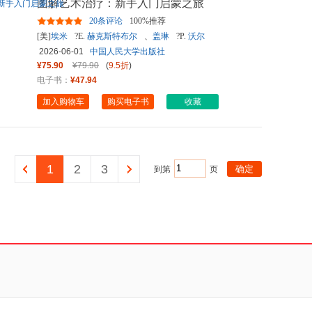
图解艺术治疗：新手入门启蒙之旅
20条评论
100%推荐
[美]
埃米
?E.
赫克斯特布尔
、
盖琳
?P.
沃尔
2026-06-01
中国人民大学出版社
¥75.90
¥79.90
(
9.5折
)
电子书：
¥47.94
加入购物车
购买电子书
收藏
1
2
3
到第
页