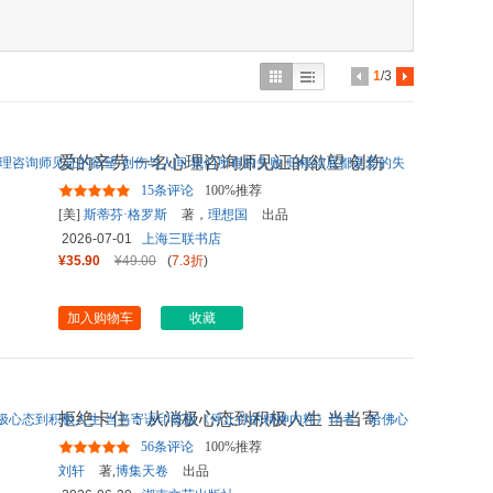
具
品
外
1
/3
品
讯
爱的辛劳 一名心理咨询师见证的欲望 创伤
音
与人间 我们所有的失败
...
15条评论
100%推荐
公
[美]
斯蒂芬·格罗斯
著，
理想国
出品
2026-07-01
上海三联书店
器
¥35.90
¥49.00
(
7.3折
)
加入购物车
收藏
拒绝卡住：从消极心态到积极人生 当当寄
语印签版《停止你的精神
...
56条评论
100%推荐
刘轩
著,
博集天卷
出品