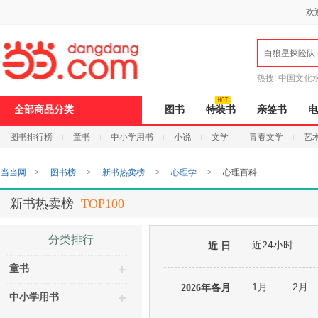
新
欢
窗
口
打
白狼星探险队
开
无
障
热搜:
中国文化
碍
说
全部商品分类
图书
特装书
亲签书
电
明
页
图书排行榜
童书
中小学用书
小说
文学
青春文学
艺
面,
按
Ctrl
当当网
>
图书榜
>
新书热卖榜
>
心理学
>
心理百科
加
波
浪
新书热卖榜
TOP100
键
打
开
分类排行
近24小时
导
近 日
盲
童书
模
式
1月
2月
2026年各月
中小学用书