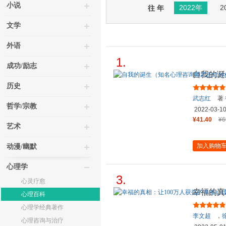
小说
2022年
2
往 年
文学
外语
1.
成功/励志
自我的诞
向“自我
历史
武志红
著
哲学/宗教
2022-03-1
¥41.40
¥6
艺术
加入购物
动漫/幽默
心理学
3.
心灵疗愈
幸福的真
心理百科
心理学经典著作
李文超
，
心理咨询与治疗