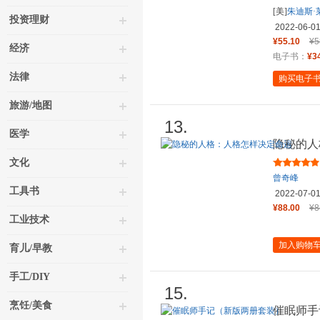
[美]
朱迪斯·
投资理财
2022-06-0
¥55.10
¥5
经济
电子书：
¥3
法律
购买电子
旅游/地图
13.
医学
隐秘的人
文化
曾奇峰
工具书
2022-07-0
¥88.00
¥8
工业技术
加入购物
育儿/早教
手工/DIY
15.
烹饪/美食
催眠师手