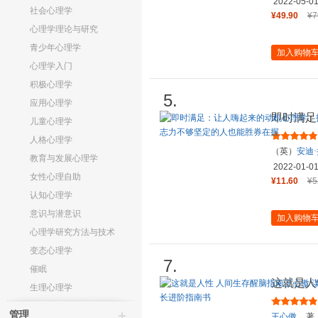
2022-05-0
社会心理学
¥49.90
¥7
心理学理论与研究
青少年心理学
加入购物
心理学入门
积极心理学
5.
应用心理学
即时满足
儿童心理学
破困扰世
人格心理学
（英）
安迪
教育与发展心理学
2022-01-0
女性心理自助
¥11.60
¥5
认知心理学
意识与潜意识
加入购物
心理学研究方法与技术
变态心理学
7.
催眠
这就是人
生理心理学
书籍 城
管理
王心傲
著