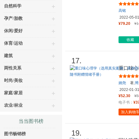
自然科学
高铭
2022-05-0
孕产/胎教
¥79.20
¥1
休闲/爱好
收藏
体育/运动
建筑
17.
重口味心
两性关系
的心理学
时尚/美妆
姚尧
著,
博
2022-01-3
家庭/家居
¥52.30
¥5
电子书：
¥3
农业/林业
加入购物
当当图书榜
19.
图书畅销榜