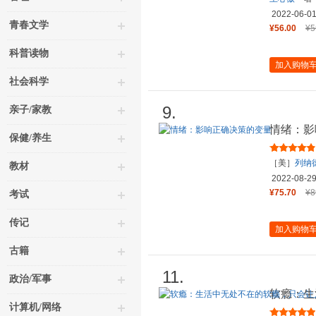
2022-06-0
青春文学
¥56.00
¥5
科普读物
加入购物
社会科学
9.
亲子/家教
情绪：影
保健/养生
［美］
列纳
教材
2022-08-2
司）
¥75.70
¥8
考试
传记
加入购物
古籍
11.
政治/军事
软瘾：生
计算机/网络
在快乐后