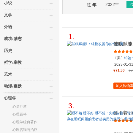
小说
2022年
2
往 年
文学
外语
1.
成功/励志
催眠赋能
历史
〔美〕
约翰
哲学/宗教
2023-01-3
¥71.30
¥7
艺术
加入购物
动漫/幽默
心理学
3.
心灵疗愈
睡不着 
心理百科
普手册（
心理学经典著作
心理咨询与治疗