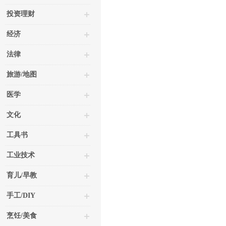
投资理财
经济
法律
旅游/地图
医学
文化
工具书
工业技术
育儿/早教
手工/DIY
烹饪/美食