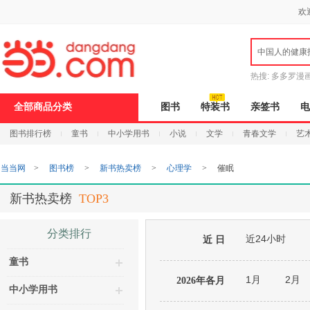
新
欢
窗
口
打
中国人的健康
开
无
障
热搜:
多多罗漫
碍
说
全部商品分类
图书
特装书
亲签书
电
明
页
图书排行榜
童书
中小学用书
小说
文学
青春文学
艺
面,
按
Ctrl
当当网
>
图书榜
>
新书热卖榜
>
心理学
>
催眠
加
波
浪
新书热卖榜
TOP3
键
打
开
分类排行
近24小时
导
近 日
盲
童书
模
式
1月
2月
2026年各月
中小学用书