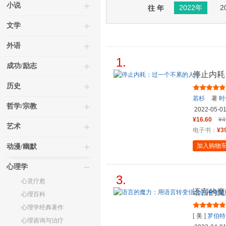
小说
2022年
2
往 年
文学
外语
1.
成功/励志
停止内耗
历史
若杉
著
时
哲学/宗教
2022-05-0
¥16.60
¥4
艺术
电子书：
¥3
加入购物
动漫/幽默
心理学
3.
心灵疗愈
语言的魔
心理百科
心理学经典著作
[ 美 ]
罗伯特
心理咨询与治疗