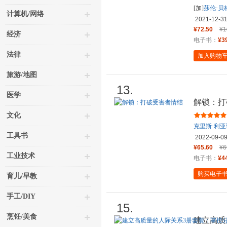
[加]
莎伦·贝
计算机/网络
2021-12-3
¥72.50
¥1
经济
电子书：
¥3
法律
加入购物
旅游/地图
13.
医学
解锁：打
文化
克里斯·利亚
工具书
2022-09-0
¥65.60
¥6
工业技术
电子书：
¥4
购买电子
育儿/早教
手工/DIY
15.
烹饪/美食
建立高质