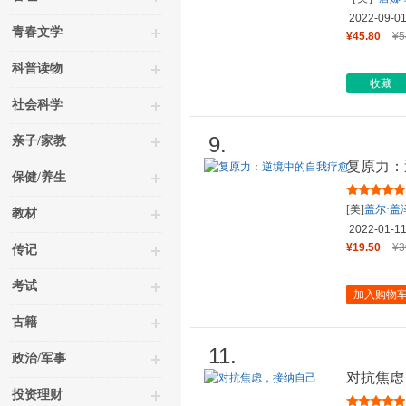
2022-09-0
青春文学
¥45.80
¥5
科普读物
收藏
社会科学
9.
亲子/家教
复原力：
保健/养生
[美]
盖尔·盖
教材
2022-01-1
¥19.50
¥3
传记
考试
加入购物
古籍
11.
政治/军事
对抗焦虑
投资理财