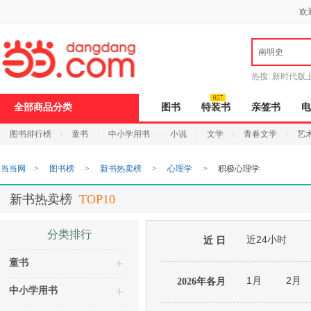
新
欢
窗
口
打
南明史
开
无
障
热搜:
新时代版
碍
邮
说
全部商品分类
图书
特装书
亲签书
电
明
页
图书排行榜
童书
中小学用书
小说
文学
青春文学
艺
面,
按
Ctrl
当当网
>
图书榜
>
新书热卖榜
>
心理学
>
积极心理学
加
波
浪
新书热卖榜
TOP10
键
打
开
分类排行
近24小时
导
近 日
盲
童书
模
式
1月
2月
2026年各月
中小学用书