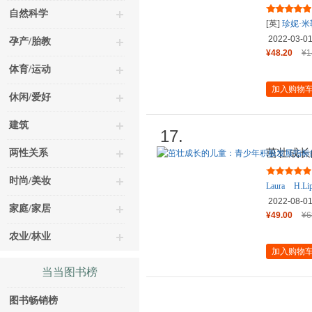
+认识你
自然科学
[英]
珍妮·米
天
著
时代
2022-03-0
孕产/胎教
¥48.20
¥1
体育/运动
加入购物
休闲/爱好
建筑
17.
茁壮成长
两性关系
界定与测
时尚/美妆
Laura
H.Li
2022-08-0
家庭/家居
¥49.00
¥6
农业/林业
加入购物
当当图书榜
图书畅销榜