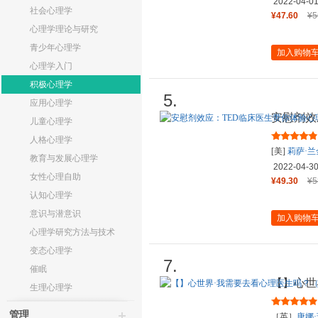
2022-04-0
社会心理学
¥47.60
¥5
心理学理论与研究
青少年心理学
加入购物
心理学入门
积极心理学
5.
应用心理学
安慰剂效
儿童心理学
暗示的强
人格心理学
[美]
莉萨·兰
教育与发展心理学
2022-04-3
女性心理自助
¥49.30
¥5
认知心理学
意识与潜意识
加入购物
心理学研究方法与技术
变态心理学
7.
催眠
【】心世
生理心理学
给需要迈
管理
［英］
唐娜